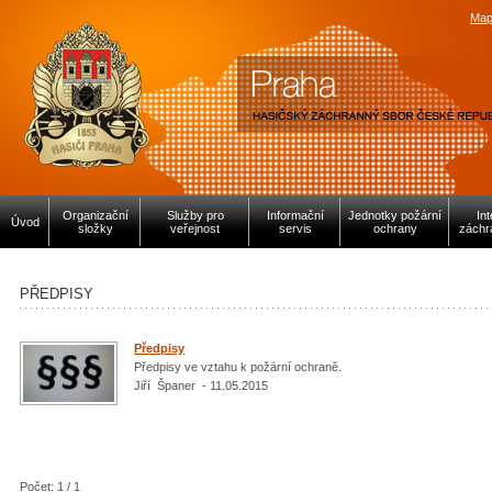
Map
Organizační
Služby pro
Informační
Jednotky požární
In
Úvod
složky
veřejnost
servis
ochrany
záchr
PŘEDPISY
Předpisy
Předpisy ve vztahu k požární ochraně.
Jiří Španer - 11.05.2015
Počet: 1 / 1