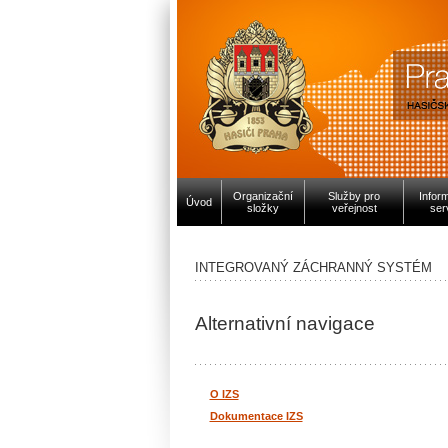
Organizační
Služby pro
Infor
Úvod
složky
veřejnost
ser
INTEGROVANÝ ZÁCHRANNÝ SYSTÉM
Alternativní navigace
O IZS
Dokumentace IZS