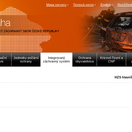
Mapa serveru
Textová verze
English
Rozšířené
mační
Jednotky požární
Integrovaný
Ochrana
Krizové řízení a
vis
ochrany
záchranný systém
obyvatelstva
CNP
HZS hlavní