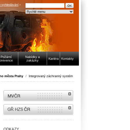
 vyhledávání
Požární
Nabídky a
Kariéra
Kontakty
prevence
zakázky
ho města Prahy
/
Integrovaný záchranný systém
MVČR
internetové stránky Hasiči ČR
ODKAZY