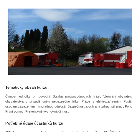
Tematický obsah kurzu:
Činnost jednotky při povodni; Stavba protipovodňových hrází; Varování obyvate
obyvatelstva v případě úniku nebezpečné látky; Práce s elektrozařízením; Post
osobám zasaženým mimořádnou událostí; Bezpečnost a ochrana zdraví při práci; Pohoto
První pomoc; Preventivně výchovná činnost.
Potřebné údaje účastníků kurzu: