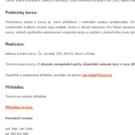
JSDH, jméno a příjmení, funkce v jednotce, číslo členského průkazu SH ČMS, datum naroz
Podmínky kurzu:
Podmínkou účasti v kurzu je, mimo přihlášení, i minimální znalost problematiky O
zaměstnání krátkým testem typu multiple choice s deseti otázkami. Pro řádné absolvo
kurzu, včetně úspěšného absolvování vstupního testu a vyplnění závěrečného testu typu
Realizace:
Adresa konání kurzu: Čs. armády 375, 254 01 Jílové u Prahy
Termín konání kurzu:
Z důvodu nenaplnění počtu účastníků nebude kurz v roce 202
Vyplněné a podepsané přihlášky posílejte na adresu
jan.vitek@hzscr.cz
.
Přihláška:
Termín pro podání přihlášek:
Přihláška na kurz.
Kontaktní osoba:
kpt. Mgr. Jan Vítek
tel: 950 811 586