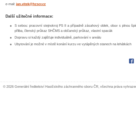
e-mail:
jan.vitek@hzscr.cz
Další užitečné informace:
S sebou: pracovní stejnokroj PS II a případně zásahový oblek, obuv s plnou š
přilba, členský průkaz SHČMS a občanský průkaz, vlastní spacák
Dopravu si každý zajišťuje individuálně, parkování v areálu
Ubytování je možné v místě konání kurzu ve vytápěných stanech na lehátkách
Fac
© 2026 Generální ředitelství Hasičského záchranného sboru ČR, všechna práva vyhraze