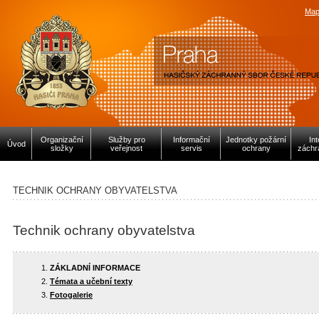
Map
Organizační
Služby pro
Informační
Jednotky požární
In
Úvod
složky
veřejnost
servis
ochrany
záchr
TECHNIK OCHRANY OBYVATELSTVA
Technik ochrany obyvatelstva
ZÁKLADNÍ INFORMACE
Témata a učební texty
Fotogalerie