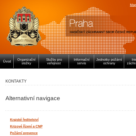
Map
Organizační
Služby pro
Informační
Jednotky požární
In
Úvod
složky
veřejnost
servis
ochrany
záchr
KONTAKTY
Alternativní navigace
Krajské ředitelství
Krizové řízení a CNP
Požární prevence