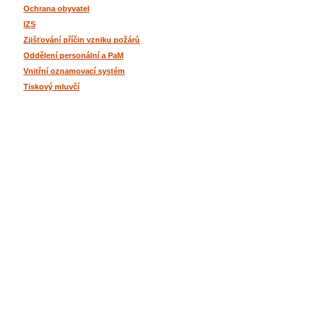
Ochrana obyvatel
IZS
Zjišťování příčin vzniku požárů
Oddělení personální a PaM
Vnitřní oznamovací systém
Tiskový mluvčí