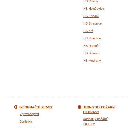
HS Petřiny
HS Holešovice
HS Chodov
HS Strašnice
HS Krč
HS Smíchov
HS Radotín
HS Satalice
HS Modřany
INFORMAČNÍ SERVIS
JEDNOTKY POŽÁRNÍ
OCHRANY
Zpravodajství
Jednotky požární
Statistika
ochrany