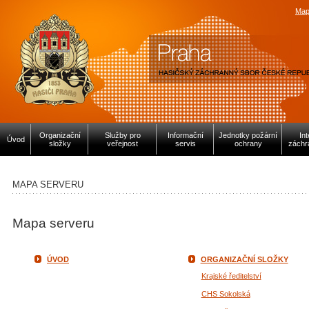
Map
Organizační
Služby pro
Informační
Jednotky požární
In
Úvod
složky
veřejnost
servis
ochrany
záchr
MAPA SERVERU
Mapa serveru
ÚVOD
ORGANIZAČNÍ SLOŽKY
Krajské ředitelství
CHS Sokolská