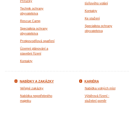
Příručky
tísňového volání
Technik ochrany
Kontakty
obyvatelstva
Ke stažení
Rescue Camp
Specialista ochrany
Specialista ochrany
obyvatelstva
obyvatelstva
Protipovodňová opatření
Územní plánování a
stavební řízení
Kontakty
NABÍDKY A ZAKÁZKY
KARIÉRA
Veřejné zakázky
Nabídka volných míst
Nabídka nepotřebného
Výběrová řízení -
majetku
služební poměr