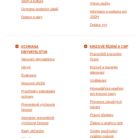
Sport a kultura
Výkon služby
Ochrana osobních údajů
Informace a podpora pro
JSDH
Dotace a dary
Dotace »»»
OCHRANA
KRIZOVÉ ŘÍZENÍ A CNP
OBYVATELSTVA
Pracoviště krizového
Varování obyvatelstva
řízení
Ukrytí
Krizové a havarijní
plánování
Evakuace
Vzdělávání
Nouzové přežití
Hospodářská opatření
Prostředky individuální
pro krizové stavy
ochrany
Prevence závažných
Preventivně výchovná
havárií
činnost
Právní předpisy
Instruktor preventivně
výchovné činnosti
Žádost o analýzu rizik
Rady občanům
Osoby používající
zvláštní způsob