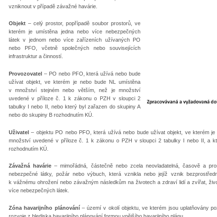
vzniknout v případě závažné havárie.
Objekt
– celý prostor, popřípadě soubor prostorů, ve
kterém je umístěna jedna nebo více nebezpečných
látek v jednom nebo více zařízeních užívaných PO
nebo PFO, včetně společných nebo souvisejících
infrastruktur a činností.
Provozovatel
– PO nebo PFO, která užívá nebo bude
užívat objekt, ve kterém je nebo bude NL umístěna
v množství stejném nebo větším, než je množství
uvedené v příloze č. 1 k zákonu o PZH v sloupci 2
tabulky I nebo II, nebo který byl zařazen do skupiny A
nebo do skupiny B rozhodnutím KÚ.
Uživatel
– objektu PO nebo PFO, která užívá nebo bude užívat objekt, ve kterém j
množství uvedené v příloze č. 1 k zákonu o PZH v sloupci 2 tabulky I nebo II, a 
rozhodnutím KÚ.
Závažná havárie
– mimořádná, částečně nebo zcela neovladatelná, časově a pros
nebezpečné látky, požár nebo výbuch, která vznikla nebo jejíž vznik bezprostředn
k vážnému ohrožení nebo závažným následkům na životech a zdraví lidí a zvířat, živo
více nebezpečných látek.
Zóna havarijního plánování
– území v okolí objektu, ve kterém jsou uplatňovány 
rozvoje z hlediska havarijního plánování formou vnějšího havarijního plánu.