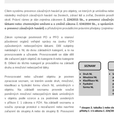
Cílem systému prevence závažných havárií je pro objekty, ve kterých je umístěna nebe
následky možných závažných havárií na životech, zdraví lidí a zvířat, životním prostřed
okolí. Právní rámec je dán zejména zákonem
č. 224/2015 Sb., o prevenci závažn
látkami nebo chemickými směsmi a o změně zákona č. 634/2004 Sb., o správních 
o prevenci závažných havárií)
a příslušnými prováděcími právními předpisy (zejména v
Zákon vymezuje povinnosti PO a PFO a stanoví
působnost orgánů veřejné správy na úseku PZH
způsobených nebezpečnými látkami. Dělí subjekty
nakládající s NL do dvou základních kategorií, a to na
provozovatele a uživatele. Provozovatelé se dále dělí
dle zařazení jejich objektů do kategorie A nebo kategorie
B. Dělení do těchto kategorií je prováděno na základě
druhu a množství nebezpečné látky.
Provozovatel nebo uživatel objektu je povinen
zpracovat seznam, ve kterém uvede druh, množství,
klasifikaci a fyzikální formu všech NL umístěných v
objektu. Na základě seznamu provede součet
poměrných množství nebezpečných látek umístěných
v objektu podle vzorce a za podmínek uvedených
v příloze č. 1 zákona o PZH. Na základě seznamu a
součtu zpracuje protokol o nezařazení nebo navrhne
zařazení do skupiny A nebo do skupiny B. Posouzení