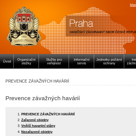
Map
Organizační
Služby pro
Informační
Jednotky požární
In
Úvod
složky
veřejnost
servis
ochrany
záchr
PREVENCE ZÁVAŽNÝCH HAVÁRIÍ
Prevence závažných havárií
PREVENCE ZÁVAŽNÝCH HAVÁRIÍ
Zařazené objekty
Vnější havarijní plány
Nezařazené objekty