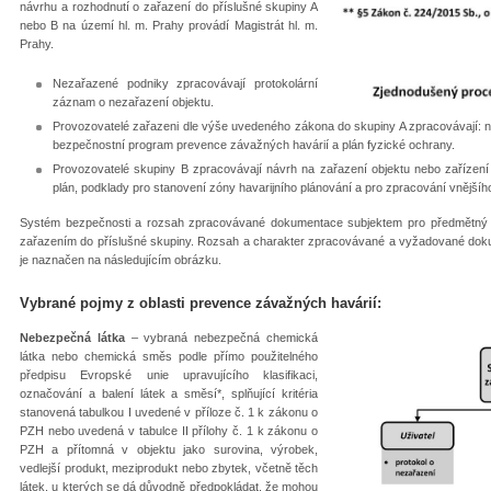
návrhu a rozhodnutí o zařazení do příslušné skupiny A
nebo B na území hl. m. Prahy provádí Magistrát hl. m.
Prahy.
Nezařazené podniky zpracovávají protokolární
záznam o nezařazení objektu.
Provozovatelé zařazeni dle výše uvedeného zákona do skupiny A zpracovávají: n
bezpečnostní program prevence závažných havárií a plán fyzické ochrany.
Provozovatelé skupiny B zpracovávají návrh na zařazení objektu nebo zařízení 
plán, podklady pro stanovení zóny havarijního plánování a pro zpracování vnějšího
Systém bezpečnosti a rozsah zpracovávané dokumentace subjektem pro předmětný o
zařazením do příslušné skupiny. Rozsah a charakter zpracovávané a vyžadované dok
je naznačen na následujícím obrázku.
Vybrané pojmy z oblasti prevence závažných havárií:
Nebezpečná látka
– vybraná
nebezpečná chemická
látka nebo chemická směs podle přímo použitelného
předpisu Evropské unie upravujícího klasifikaci,
označování a balení látek a směsí*, splňující kritéria
stanovená tabulkou I uvedené v příloze č. 1 k zákonu o
PZH nebo uvedená v tabulce II přílohy č. 1 k zákonu o
PZH a přítomná v objektu jako surovina, výrobek,
vedlejší produkt, meziprodukt nebo zbytek, včetně těch
látek, u kterých se dá důvodně předpokládat, že mohou