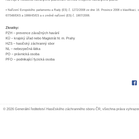
Nařízení Evropského parlamentu a Rady (ES) č. 1272/2008 ze dne 16. Prosince 2008 o klasifikaci, 
*
67/548/EKS a 1999/45/ES a o změně nařízení (ES) č. 1907/2006.
Zkratky:
PZH – prevence závažných havárií
KÚ – krajský úřad nebo Magistrát hl. m. Prahy
HZS – hasičský záchranný sbor
NL – nebezpečná látka
PO – právnická osoba
PFO – podnikající fyzická osoba
Fac
© 2026 Generální ředitelství Hasičského záchranného sboru ČR, všechna práva vyhraze