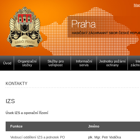
Map
Organizační
Služby pro
Informační
Jednotky požární
In
Úvod
složky
veřejnost
servis
ochrany
záchr
KONTAKTY
IZS
Úsek IZS a operační řízení
Funkce
Jméno
Vedoucí oddělení IZS a jednotek PO
plk. Mgr. Petr Vodička