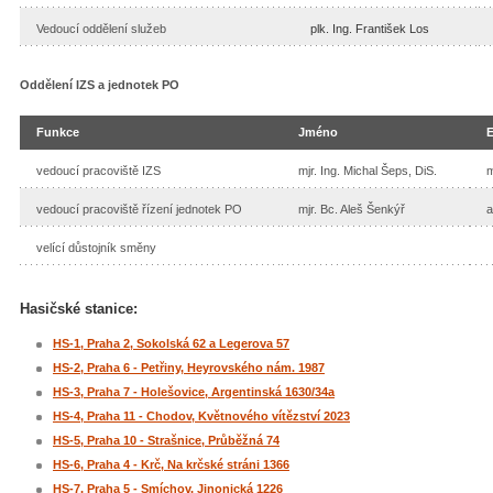
Vedoucí oddělení služeb
plk. Ing. František Los
Oddělení IZS a jednotek PO
Funkce
Jméno
vedoucí pracoviště IZS
mjr. Ing. Michal Šeps, DiS.
m
vedoucí pracoviště řízení jednotek PO
mjr. Bc. Aleš Šenkýř
a
velící důstojník směny
Hasičské stanice:
HS-1, Praha 2, Sokolská 62 a Legerova 57
HS-2, Praha 6 - Petřiny, Heyrovského nám. 1987
HS-3, Praha 7 - Holešovice, Argentinská 1630/34a
HS-4, Praha 11 - Chodov, Květnového vítězství 2023
HS-5, Praha 10 - Strašnice, Průběžná 74
HS-6, Praha 4 - Krč, Na krčské stráni 1366
HS-7, Praha 5 - Smíchov, Jinonická 1226