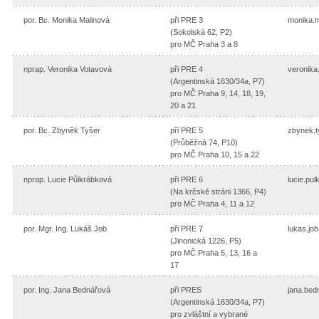
por. Bc. Monika Malinová
při PRE 3
monika.
(Sokolská 62, P2)
pro MČ Praha 3 a 8
nprap. Veronika Votavová
při PRE 4
veronika
(Argentinská 1630/34a, P7)
pro MČ Praha 9, 14, 18, 19,
20 a 21
por. Bc. Zbyněk Tyšer
při PRE 5
zbynek.
(Průběžná 74, P10)
pro MČ Praha 10, 15 a 22
nprap. Lucie Půlkrábková
při PRE 6
lucie.pu
(Na krčské stráni 1366, P4)
pro MČ Praha 4, 11 a 12
por. Mgr. Ing. Lukáš Job
při PRE 7
lukas.jo
(Jinonická 1226, P5)
pro MČ Praha 5, 13, 16 a
17
por. Ing. Jana Bednářová
při PRES
jana.be
(Argentinská 1630/34a, P7)
pro zvláštní a vybrané