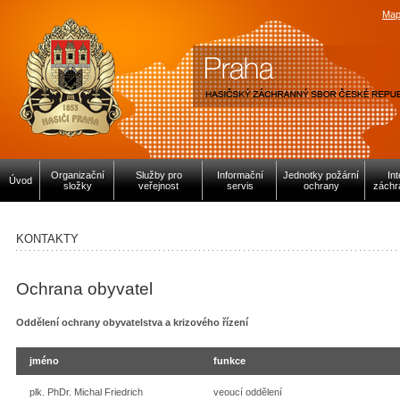
Map
Organizační
Služby pro
Informační
Jednotky požární
In
Úvod
složky
veřejnost
servis
ochrany
záchr
KONTAKTY
Ochrana obyvatel
Oddělení ochrany obyvatelstva a krizového řízení
jméno
funkce
plk. PhDr. Michal Friedrich
veoucí oddělení