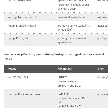
por. Bc. Martin Ševc
spolupráce s nestátními
martin.s
neziskovými organizacemi,
evakuace osob
kpt. Ing. Miroslav Šomek
protipovodňová ochrana
mirosla
nprap. František Votava
jednotný systém varování a
frantise
vyrozumění
nprap. Petr Kyndl
jednotný systém varování a
petr.kyn
vyrozumění
Kontakty na příslušníky pracoviště vyčleněných pro vyjadřování ke stavební 
fondu
jméno
působnost
e-mail
por. Jiří Zajíc DiS.
při PRE1
jiri.zaji
(Sokolská 62, P2)
pro MČ Praha 1 a 2
por. Ing. Pavlína Adamcová
při PRE 2
pavlina
(Heyrovského nám. 1987,
P6)
pro MČ Praha 6 a 7