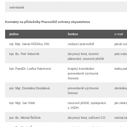
sekretariát
Kontakty na příslušníky Pracoviště ochrany obyvatelstva
jméno
funkce
e-mail
mjr. Mgr. Jakub Růžička, DiS.
vedoucí pracoviště
jakub.ru
kpt. Bc. Petr Voborník
úkrytový fond, územní
petr.vob
plánování, nouzové přežití
kpt. PaedDr. Luďka Palzerová
krajský koordinátor
ludka.pa
preventivně výchovné
činnosti
por. Mgr. Dominika Dostálová
preventivně výchovná
dominika
činnost
kpt. Mgr. Jan Vítek
nouzové přežití, spolupráce
jan.vite
s JSDH
por. Bc. Michal Širůček
úkrytový fond, zařízení CO
michal.s