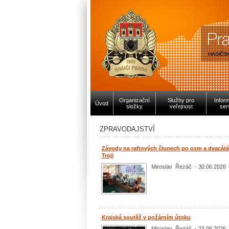
Organizační
Služby pro
Infor
Úvod
složky
veřejnost
ser
ZPRAVODAJSTVÍ
Závody na raftových člunech po osm a dvacáté
Troji
Miroslav Řezáč - 30.06.2026
Krajská soutěž v požárním útoku
Miroslav Řezáč - 23.06.2026