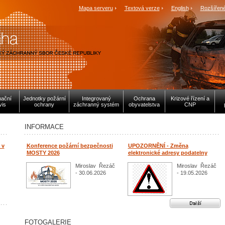
Mapa serveru
Textová verze
English
Rozšířené
mační
Jednotky požární
Integrovaný
Ochrana
Krizové řízení a
vis
ochrany
záchranný systém
obyvatelstva
CNP
INFORMACE
 v
Konference požární bezpečnosti
UPOZORNĚNÍ - Změna
MOSTY 2026
elektronické adresy podatelny
Miroslav Řezáč
Miroslav Řezáč
- 30.06.2026
- 19.05.2026
Další aktuality
FOTOGALERIE