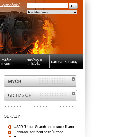
 vyhledávání
Požární
Nabídky a
Kariéra
Kontakty
prevence
zakázky
MVČR
internetové stránky Hasiči ČR
ODKAZY
USAR (Urban Search and rescue Team)
Odborové sdružení hasičů Praha