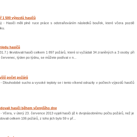
ř 1 500 výjezdů hasičů
á) - Hasiči měli plné ruce práce s odstraňováním následků bouřek, které včera pozdě
iku.
hledu hasičů
.7.) likvidovali hasiči celkem 1 897 požárů, které si vyžádali 34 zraněných a 3 osoby při
al červenec, týden po týdnu, se můžete podívat v n...
yšší počet požárů
 - Dlouhodobé sucho a vysoké teploty se i tento víkend odrazily v počtech výjezdů hasičů
idovali hasiči během včerejšího dne
 - Včera, v úterý 23. července 2013 vyjeli hasiči již k dvojnásobnému počtu požárů, než je
ovali celkem 106 požárů, z toho jich bylo 59 v př...