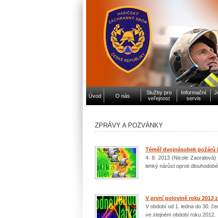
Služby pro
Informační
J
Úvod
O nás
veřejnost
servis
ZPRÁVY A POZVÁNKY
Téměř dvojnásobek požárů b
4. 8. 2013 (Nicole Zaoralová
lehký nárůst oproti dlouhodob
V první polovině roku 2013 z
V období od 1. ledna do 30. č
ve stejném období roku 2012