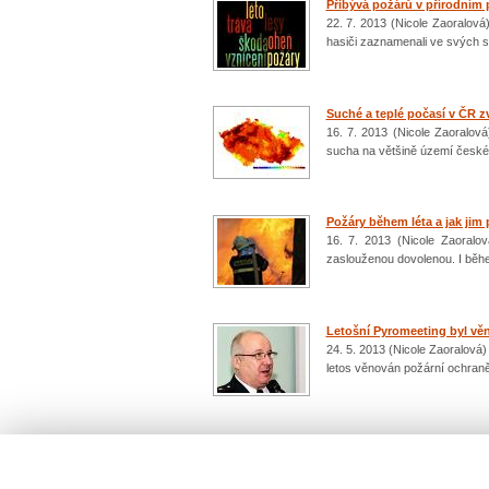
Přibývá požárů v přírodním 
22. 7. 2013 (Nicole Zaoralov
hasiči zaznamenali ve svých s
Suché a teplé počasí v ČR z
16. 7. 2013 (Nicole Zaoralová
sucha na většině území české
Požáry během léta a jak jim
16. 7. 2013 (Nicole Zaoralov
zaslouženou dovolenou. I běhe
Letošní Pyromeeting byl vě
24. 5. 2013 (Nicole Zaoralová)
letos věnován požární ochran
Počet: 94 / 10