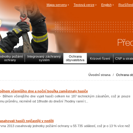
Mapa serveru
Textová verze
English
Rozšířené
ednotky požární
Integrovaný záchranný
Ochrana
Krizové řízení
CNP a strat
ochrany
systém
obyvatelstva
Úvodní strana
/
Ochrana ob
ěhem včerejšího dne a noční bouřka zaměstnaly hasiče
) - Během včerejšího dne vyjeli hasiči celkem ke 187 technickým zásahům, což je pouze
ému průměru, nicméně od 18hodin do dnešní 7hodiny ranní t...
asahovali hasiči nejčastěji v neděli
ervna 2013 zasahovaly jednotky požární ochrany u 55 735 událostí, což je o 13 % více než
.