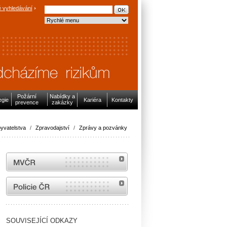
 vyhledávání
Požární
Nabídky a
egie
Kariéra
Kontakty
prevence
zakázky
yvatelstva
/
Zpravodajství
/
Zprávy a pozvánky
MVČR
internetové stránky Policie ČR
SOUVISEJÍCÍ ODKAZY