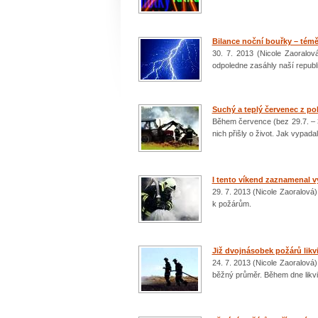
Bilance noční bouřky – témě
30. 7. 2013 (Nicole Zaoralov
odpoledne zasáhly naší republ
Suchý a teplý červenec z po
Během července (bez 29.7. – 31
nich přišly o život. Jak vypad
I tento víkend zaznamenal v
29. 7. 2013 (Nicole Zaoralová)
k požárům.
Již dvojnásobek požárů likv
24. 7. 2013 (Nicole Zaoralová)
běžný průměr. Během dne likvid