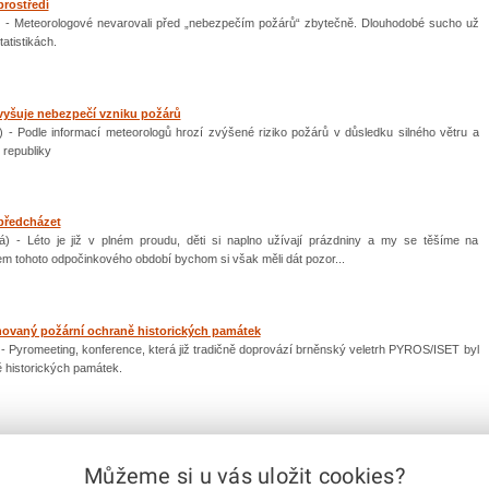
prostředí
á) - Meteorologové nevarovali před „nebezpečím požárů“ zbytečně. Dlouhodobé sucho už
tatistikách.
vyšuje nebezpečí vzniku požárů
) - Podle informací meteorologů hrozí zvýšené riziko požárů v důsledku silného větru a
 republiky
 předcházet
á) - Léto je již v plném proudu, děti si naplno užívají prázdniny a my se těšíme na
m tohoto odpočinkového období bychom si však měli dát pozor...
novaný požární ochraně historických památek
 - Pyromeeting, konference, která již tradičně doprovází brněnský veletrh PYROS/ISET byl
ě historických památek.
Můžeme si u vás uložit cookies?
předchozí
|
1
2
3
4
5
6
7
8
9
10
|
další