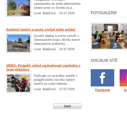
zamotaného do drátů elektrického
vedení jsme ve čtvrtek po p...
FOTOGALERIE
Lucie Balážová - 31.07.2026
Extrémní teploty a sucho zvyšují riziko požárů
Vysoké teploty a sucho vytváří v
Olomouckém kraji v těchto dnech
nebezpečné podmínky ...
Lucie Balážová - 31.07.2026
SOCIÁLNÍ SÍTĚ
VIDEO: Potápěči cvičně zachraňovali zraněného z
česel elektrárny
Podívejte se na krátký sestřih z
potápěčského výcviku našich
hasičů na vodní elektrár...
Lucie Balážová - 27.07.2026
Facebook
I
Další aktuality