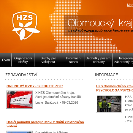
Map
Organizační
Služby pro
Informační
Jednotky požární
Integrov
Úvod
složky
veřejnost
servis
ochrany
záchranný s
ZPRAVODAJSTVÍ
INFORMACE
ONLINE VÝJEZDY - SLEDUJTE ZDE!
HZS Olomouckého kraj
PSYCHOLOGA/PSYCH
X HZS Olomouckého kraje:
Sledujte aktuální zásahy hasičů!
HZS
Olom
Lucie Balážová - 09.03.2026
kraje
psych
Luci
- 23.
Hasiči pomohli paraglidistovi z drátů elektrického
vedení
Paraglidistu i s křídlem