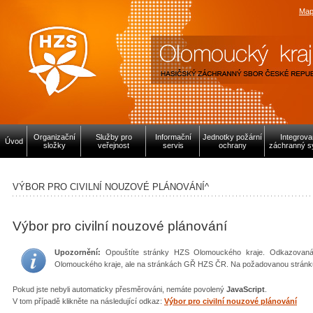
Map
Organizační
Služby pro
Informační
Jednotky požární
Integrov
Úvod
složky
veřejnost
servis
ochrany
záchranný s
VÝBOR PRO CIVILNÍ NOUZOVÉ PLÁNOVÁNÍ^
Výbor pro civilní nouzové plánování
Upozornění:
Opouštíte stránky HZS Olomouckého kraje. Odkazovaná 
Olomouckého kraje, ale na stránkách GŘ HZS ČR. Na požadovanou stránk
Pokud jste nebyli automaticky přesměrováni, nemáte povolený
JavaScript
.
V tom případě klikněte na následující odkaz:
Výbor pro civilní nouzové plánování