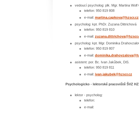
vedoucí psycholog: plk. Mgr. Martina Wol
telefon: 950 819 808
e-mail:
martina.capkova@hzscr.cz
psycholog: kpt. PhDr. Zuzana Dittrichová
telefon: 950 819 810
e-mail:
zuzana.dittrichova@hzscr.
psycholog: kpt. Mgr. Dominika Drahovzalo
telefon: 950 819 807
e-mail:
dominika.drahovzalova@hz
asistent: por. Bc. Ivan Jakůbek, DiS.
telefon: 950 819 811
e-mail:
ivan.jakubek@hzscr.cz
Psychologicko - lektorské pracoviště ŠVZ H
lektor - psycholog:
telefon:
e-mail: