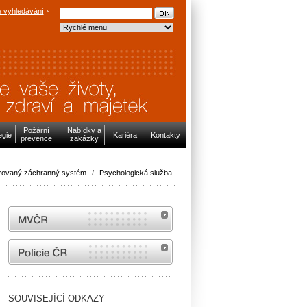
 vyhledávání
Požární
Nabídky a
egie
Kariéra
Kontakty
prevence
zakázky
grovaný záchranný systém
/
Psychologická služba
MVČR
internetové stránky Policie ČR
SOUVISEJÍCÍ ODKAZY