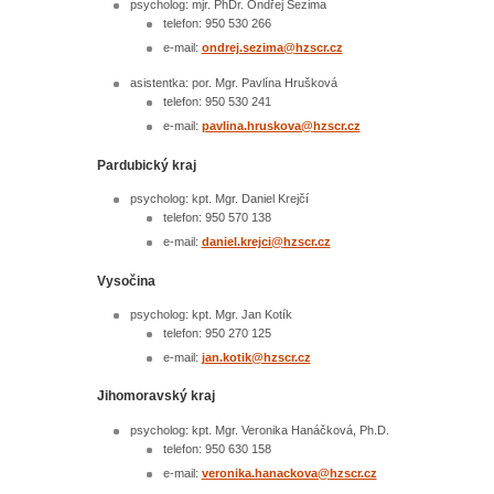
psycholog: mjr. PhDr. Ondřej Sezima
telefon: 950 530 266
e-mail:
ondrej.sezima@
hzscr.cz
asistentka: por. Mgr. Pavlína Hrušková
telefon: 950 530 241
e-mail:
pavlina.hruskova@
hzscr.cz
Pardubický kraj
psycholog: kpt. Mgr. Daniel Krejčí
telefon: 950 570 138
e-mail:
daniel.krejci@
hzscr.cz
Vysočina
psycholog: kpt. Mgr. Jan Kotík
telefon: 950 270 125
e-mail:
j
an.kotik@hzscr.cz
Jihomoravský kraj
psycholog: kpt. Mgr. Veronika Hanáčková, Ph.D.
telefon: 950 630 158
e-mail:
veronika.hanackova@
hzscr.cz