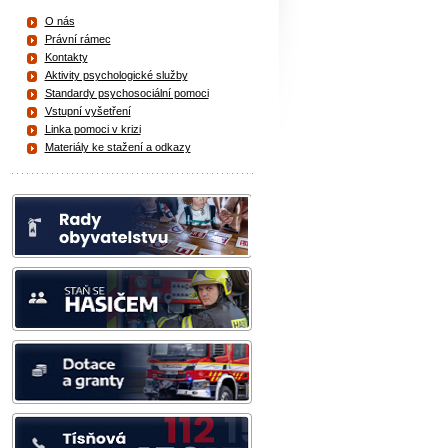
O nás
Právní rámec
Kontakty
Aktivity psychologické služby
Standardy psychosociální pomoci
Vstupní vyšetření
Linka pomoci v krizi
Materiály ke stažení a odkazy