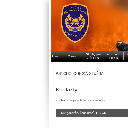
Služby pro
Informační
J
Úvod
O nás
veřejnost
servis
PSYCHOLOGICKÁ SLUŽBA
Kontakty
Kontakty na psychology a asistenty
MV-generální ředitelství HZS ČR