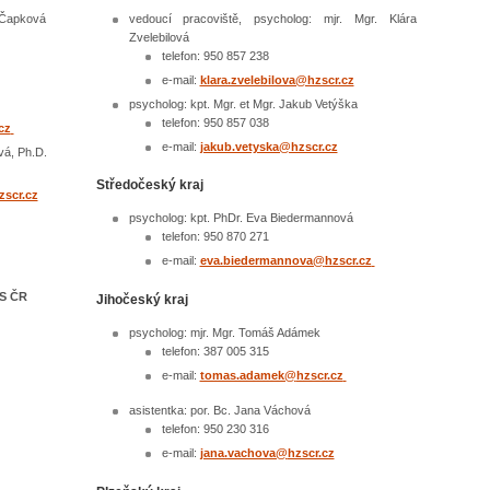
vedoucí pracoviště, psycholog: mjr. Mgr. Klára
f Čapková
Zvelebilová
telefon: 950 857 238
e-mail:
klara.zvelebilova@hzscr.cz
psycholog: kpt. Mgr. et Mgr. Jakub Vetýška
telefon: 950 857 038
cz
e-mail:
jakub.vetyska@hzscr.cz
vá, Ph.D.
Středočeský kraj
scr.cz
psycholog: kpt. PhDr. Eva Biedermannová
telefon: 950 870 271
e-mail:
eva.biedermannova@
hzscr.cz
ZS ČR
Jihočeský kraj
psycholog: mjr. Mgr. Tomáš Adámek
telefon: 387 005 315
e-mail:
tomas.adamek@
hzscr.cz
asistentka: por. Bc. Jana Váchová
telefon: 950 230 316
e-mail:
jana.vachova@
hzscr.cz