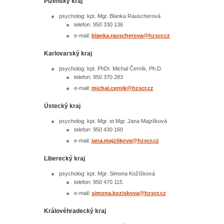
Plzeňský kraj
psycholog: kpt. Mgr. Blanka Rauscherová
telefon: 950 330 136
e-mail:
blanka.rauscherova@
hzscr.cz
Karlovarský kraj
psycholog: kpt. PhDr. Michal Černík, Ph.D.
telefon: 950 370 283
e-mail:
michal.cernik@
hzscr.cz
Ústecký kraj
psycholog: kpt. Mgr. et Mgr. Jana Majzlíková
telefon: 950 430 160
e-mail:
jana.majzlikova@
hzscr.cz
Liberecký kraj
psycholog: kpt. Mgr. Simona Kožíšková
telefon: 950 470 115
e-mail:
simona.koziskova@
hzscr.cz
Královéhradecký kraj