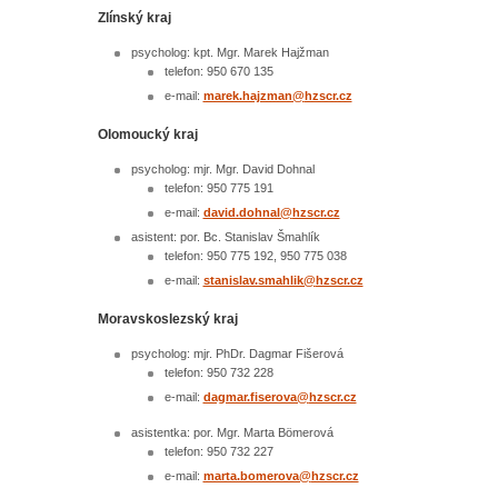
Zlínský kraj
psycholog: kpt. Mgr. Marek Hajžman
telefon: 950 670 135
e-mail:
marek.hajzman@
hzscr.cz
Olomoucký kraj
psycholog: mjr. Mgr. David Dohnal
telefon: 950 775 191
e-mail:
david.dohnal@
hzscr.cz
asistent: por. Bc. Stanislav Šmahlík
telefon: 950 775 192, 950 775 038
e-mail:
stanislav.smahlik@
hzscr.cz
Moravskoslezský kraj
psycholog: mjr. PhDr. Dagmar Fišerová
telefon: 950 732 228
e-mail:
dagmar.fiserova@
hzscr.cz
asistentka: por. Mgr. Marta Bömerová
telefon: 950 732 227
e-mail:
marta.bomerova@
hzscr.cz