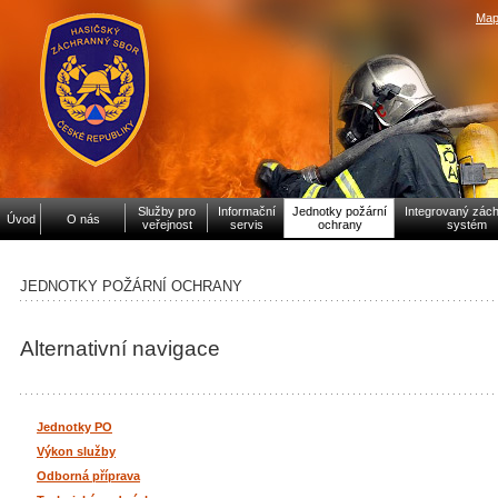
Map
Služby pro
Informační
Jednotky požární
Integrovaný zác
Úvod
O nás
veřejnost
servis
ochrany
systém
JEDNOTKY POŽÁRNÍ OCHRANY
Alternativní navigace
Jednotky PO
Výkon služby
Odborná příprava