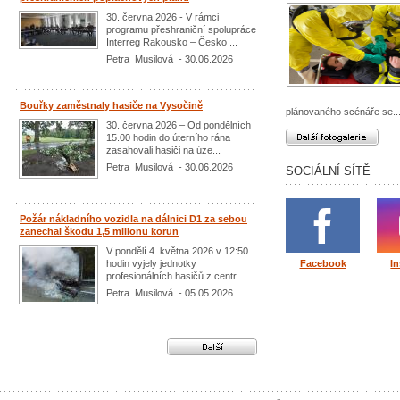
30. června 2026 - V rámci
programu přeshraniční spolupráce
Interreg Rakousko – Česko ...
Petra Musilová - 30.06.2026
Bouřky zaměstnaly hasiče na Vysočině
plánovaného scénáře se..
30. června 2026 – Od pondělních
Další fotogalerie
15.00 hodin do úterního rána
zasahovali hasiči na úze...
Petra Musilová - 30.06.2026
SOCIÁLNÍ SÍTĚ
Požár nákladního vozidla na dálnici D1 za sebou
zanechal škodu 1,5 milionu korun
V pondělí 4. května 2026 v 12:50
hodin vyjely jednotky
Facebook
I
profesionálních hasičů z centr...
Petra Musilová - 05.05.2026
Další aktuality