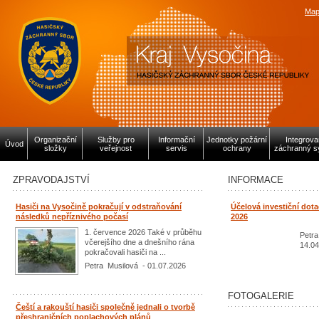
Map
Organizační
Služby pro
Informační
Jednotky požární
Integrov
Úvod
složky
veřejnost
servis
ochrany
záchranný s
ZPRAVODAJSTVÍ
INFORMACE
Hasiči na Vysočině pokračují v odstraňování
Účelová investiční dot
následků nepříznivého počasí
2026
1. července 2026 Také v průběhu
Petra
včerejšího dne a dnešního rána
14.04
pokračovali hasiči na ...
Petra Musilová - 01.07.2026
FOTOGALERIE
Čeští a rakouští hasiči společně jednali o tvorbě
přeshraničních poplachových plánů