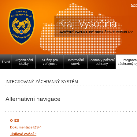
Map
Organizační
Služby pro
Informační
Jednotky požární
Integrov
Úvod
složky
veřejnost
servis
ochrany
záchranný s
INTEGROVANÝ ZÁCHRANNÝ SYSTÉM
Alternativní navigace
O IZS
Dokumentace IZS ^
Tísňové volání ^