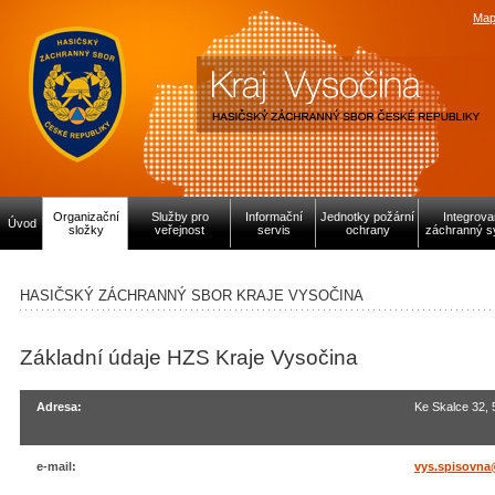
Map
Organizační
Služby pro
Informační
Jednotky požární
Integrov
Úvod
složky
veřejnost
servis
ochrany
záchranný s
HASIČSKÝ ZÁCHRANNÝ SBOR KRAJE VYSOČINA
Základní údaje HZS Kraje Vysočina
Adresa:
Ke Skalce 32, 
e-mail:
vys.spisovna