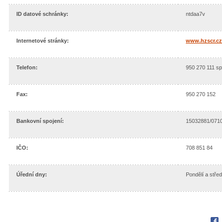
ID datové schránky:
ntdaa7v
Internetové stránky:
www.hzscr.cz
Telefon:
950 270 111 sp
Fax:
950 270 152
Bankovní spojení:
15032881/071
IČO:
708 851 84
Úřední dny:
Pondělí a stře
Fac