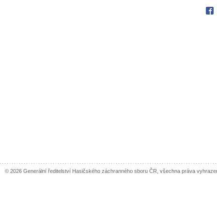
Fac
© 2026 Generální ředitelství Hasičského záchranného sboru ČR, všechna práva vyhraze