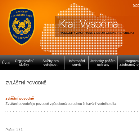
Map
Organizační
Služby pro
Informační
Jednotky požární
Integrov
Úvod
složky
veřejnost
servis
ochrany
záchranný s
ZVLÁŠTNÍ POVODNĚ
zvláštní povodně
Zvláštní povodeň je povodeň způsobená poruchou či havárií vodního díla.
Počet: 1 / 1