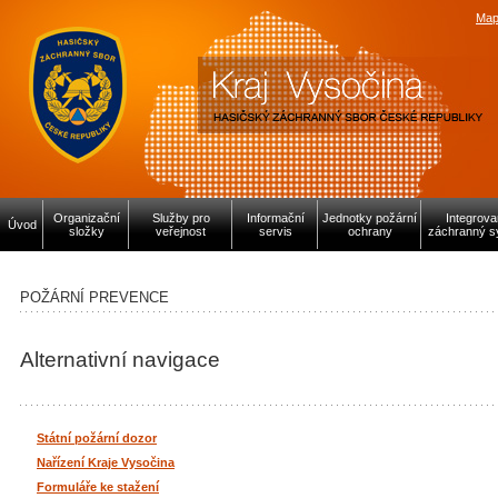
Map
Organizační
Služby pro
Informační
Jednotky požární
Integrov
Úvod
složky
veřejnost
servis
ochrany
záchranný s
POŽÁRNÍ PREVENCE
Alternativní navigace
Státní požární dozor
Nařízení Kraje Vysočina
Formuláře ke stažení