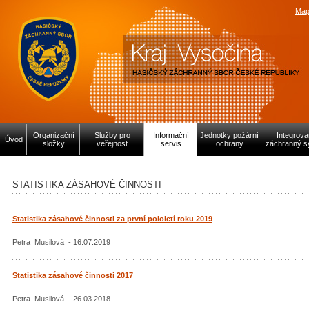
Map
Organizační
Služby pro
Informační
Jednotky požární
Integrov
Úvod
složky
veřejnost
servis
ochrany
záchranný s
STATISTIKA ZÁSAHOVÉ ČINNOSTI
Statistika zásahové činnosti za první pololetí roku 2019
Petra Musilová - 16.07.2019
Statistika zásahové činnosti 2017
Petra Musilová - 26.03.2018