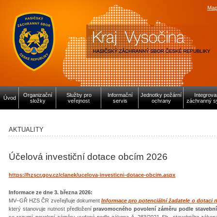
Map
Organizační
Služby pro
Informační
Jednotky požární
Integrov
Úvod
složky
veřejnost
servis
ochrany
záchranný s
AKTUALITY
Účelová investiční dotace obcím 2026
https://hzscr.gov.cz/clanek/ucelova-investicni-dotace-obcim.aspx
Informace ze dne 3. března 2026:
MV–GŘ HZS ČR zveřejňuje dokument
Informace pro potenciální žadatele o dotaci 
který stanovuje nutnost předložení
pravomocného povolení záměru podle stavebníh
se rozumí povolení záměru vydané podle zákona č. 283/2021 Sb., stavebního zákona