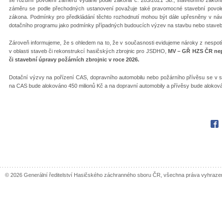
záměru se podle přechodných ustanovení považuje také pravomocné stavební povolen
zákona. Podmínky pro předkládání těchto rozhodnutí mohou být dále upřesněny v ná
dotačního programu jako podmínky případných budoucích výzev na stavbu nebo stavebn
Zároveň informujeme, že s ohledem na to, že v současnosti evidujeme nároky z nespot
v oblasti staveb či rekonstrukcí hasičských zbrojnic pro JSDHO,
MV – GŘ HZS ČR nep
či stavební úpravy požárních zbrojnic v roce 2026.
Dotační výzvy na pořízení CAS, dopravního automobilu nebo požárního přívěsu se v s
na CAS bude alokováno 450 milionů Kč a na dopravní automobily a přívěsy bude aloková
Fac
© 2026 Generální ředitelství Hasičského záchranného sboru ČR, všechna práva vyhraze