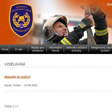
Map
Služby pro
Informační
Jednotky požární
Integrovaný zác
Úvod
O nás
veřejnost
servis
ochrany
systém
VZDĚLÁVÁNÍ
Materiály ke stažení
David Schön - 14.09.2021
Počet: 1 / 1