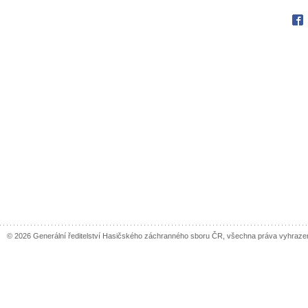
Fac
© 2026 Generální ředitelství Hasičského záchranného sboru ČR, všechna práva vyhraze