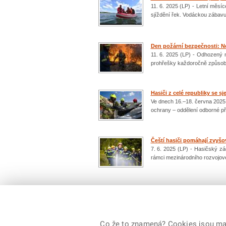
11. 6. 2025 (LP) - Letní měsíce
sjíždění řek. Vodáckou zábavu
Den požární bezpečnosti: Nej
11. 6. 2025 (LP) - Odhozený 
prohřešky každoročně způsobí s
Hasiči z celé republiky se 
Ve dnech 16.–18. června 2025
ochrany – oddělení odborné pří
Čeští hasiči pomáhají zvyšo
7. 6. 2025 (LP) - Hasičský z
rámci mezinárodního rozvojov
Počet: 14 / 2
Co že to znamená? Cookies jsou malé