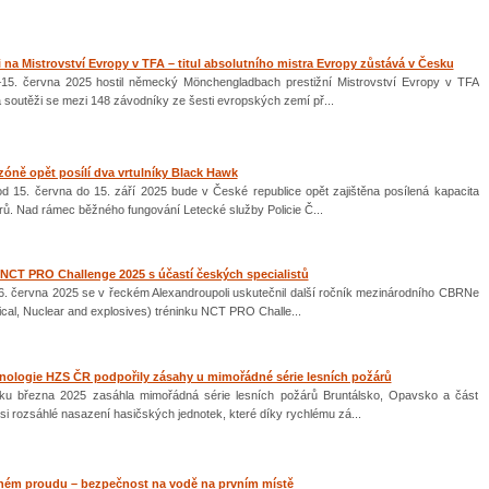
 na Mistrovství Evropy v TFA – titul absolutního mistra Evropy zůstává v Česku
–15. června 2025 hostil německý Mönchengladbach prestižní Mistrovství Evropy v TFA
Na soutěži se mezi 148 závodníky ze šesti evropských zemí př...
zóně opět posílí dva vrtulníky Black Hawk
od 15. června do 15. září 2025 bude v České republice opět zajištěna posílená kapacita
rů. Nad rámec běžného fungování Letecké služby Policie Č...
NCT PRO Challenge 2025 s účastí českých specialistů
 6. června 2025 se v řeckém Alexandroupoli uskutečnil další ročník mezinárodního CBRNe
gical, Nuclear and explosives) tréninku NCT PRO Challe...
hnologie HZS ČR podpořily zásahy u mimořádné série lesních požárů
ku března 2025 zasáhla mimořádná série lesních požárů Bruntálsko, Opavsko a část
i rozsáhlé nasazení hasičských jednotek, které díky rychlému zá...
lném proudu – bezpečnost na vodě na prvním místě