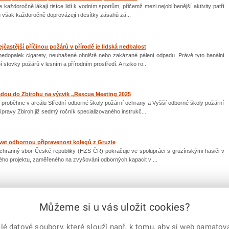
 každoročně lákají tisíce lidí k vodním sportům, přičemž mezi nejoblíbenější aktivity patří
 však každoročně doprovázejí i desítky zásahů zá...
častější příčinou požárů v přírodě je lidská nedbalost
nedopalek cigarety, neuhašené ohniště nebo zakázané pálení odpadu. Právě tyto banální
tovky požárů v lesním a přírodním prostředí. A riziko ro...
sjedou do Zbirohu na výcvik „Rescue Meeting 2025
 proběhne v areálu Střední odborné školy požární ochrany a Vyšší odborné školy požární
pravy Zbiroh již sedmý ročník specializovaného instrukč...
vat odbornou připravenost kolegů z Gruzie
áchranný sbor České republiky (HZS ČR) pokračuje ve spolupráci s gruzínskými hasiči v
ého projektu, zaměřeného na zvyšování odborných kapacit v ...
Můžeme si u vás uložit cookies?
|
1
2
|
další
 datové soubory, které slouží např. k tomu, aby si web pamatoval