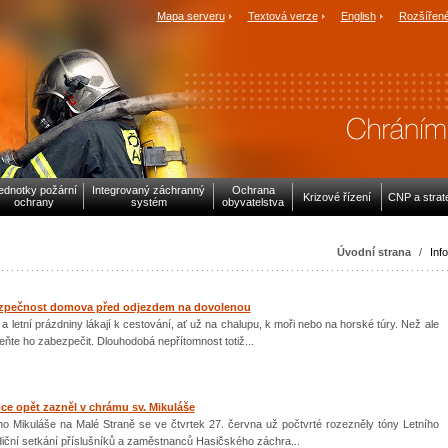
Mapa serveru
Textová verze
English
Rozšířené
ednotky požární
Integrovaný záchranný
Ochrana
Krizové řízení
CNP a strat
ochrany
systém
obyvatelstva
Úvodní strana
/
Inf
bezpečnost domova před odjezdem na dovolenou
a letní prázdniny lákají k cestování, ať už na chalupu, k moři nebo na horské túry. Než ale
ňte ho zabezpečit. Dlouhodobá nepřítomnost totiž...
oce opět zazněl v chrámu sv. Mikuláše
o Mikuláše na Malé Straně se ve čtvrtek 27. června už počtvrté rozezněly tóny Letního
diční setkání příslušníků a zaměstnanců Hasičského záchra...