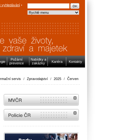
 vyhledávání
Požární
Nabídky a
egie
Kariéra
Kontakty
prevence
zakázky
ormační servis
/
Zpravodajství
/
2025
/
Červen
MVČR
internetové stránky Policie ČR