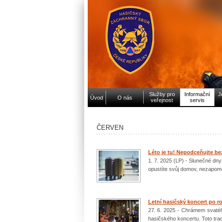
Služby pro
Informační
J
Úvod
O nás
veřejnost
servis
ČERVEN
Léto je tu! Nepodceňujte 
1. 7. 2025 (LP) - Slunečné dny 
opustíte svůj domov, nezapome
Letní hasičský koncert po r
27. 6. 2025 - Chrámem svatéh
hasičského koncertu. Toto tra