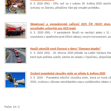
8. 5. 2020 (RK) - Dřív, než se v sobotu 30. května 2020 otev
ochrany ve Zbirohu, přinášíme Vám její virtuální prohlídku.
Skladovací a opravárenské zařízení HZS ČR (SOZ) dnes
prostředky určenými pro HZS krajů
6. 5. 2020 (RK) - V pardubické Skutči se nachází jeden z 11 
souvislosti s opatřeními proti šíření nákazy novým koronavirem, podí
Hasiči ukončili svoji činnost v rámci "Operace letadlo"
5. 5. 2020 (NS) - 20. března 2020 přistálo na Letišti Václava H
které bylo potřeba vyložit, odvést do skladu v Opočínku, přepočítat
Zrušení pravidelné zkoušky sirén ve středu 6. května 2020
5. 5. 2020 - Pravidelná měsíční zkouška sirén, která se koná vž
2020, zrušena z důvodu mimořádného stavu vyhlášeného vládou v s
Počet: 14 / 2