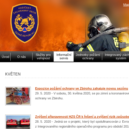
Map
Služby pro
Informační
Jednotky požární
Integrovaný zác
Úvod
O nás
veřejnost
servis
ochrany
systém
KVĚTEN
Expozice požární ochrany ve Zbirohu zahajuje novou sezónu
29. 5. 2020 - V sobotu, 30. května 2020, se po zimní a koronaviro
ochrany ve Zbirohu.
Zvýšení připravenosti HZS ČR k řešení a zvýšení rizik způso
28. 5. 2020 - Jedná se o projekt, který byl spolufinancován z Evr
z Integrovaného regionálního operačního programu pro období 20