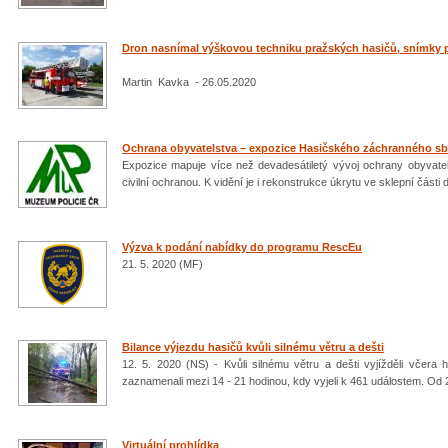
Dron nasnímal výškovou techniku pražských hasičů, snímky 
Martin Kavka - 26.05.2020
Ochrana obyvatelstva – expozice Hasičského záchranného sbo
Expozice mapuje více než devadesátiletý vývoj ochrany obyvatels
civilní ochranou. K vidění je i rekonstrukce úkrytu ve sklepní části
Výzva k podání nabídky do programu RescEu
21. 5. 2020 (MF)
Bilance výjezdu hasičů kvůli silnému větru a dešti
12. 5. 2020 (NS) - Kvůli silnému větru a dešti vyjížděli včera 
zaznamenali mezi 14 - 21 hodinou, kdy vyjeli k 461 událostem. Od 
Virtuální prohlídka