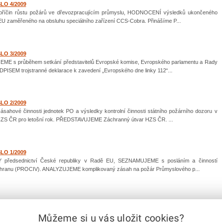
SLO 4/2009
íčin růstu požárů ve dřevozpracujícím průmyslu, HODNOCENÍ výsledků ukončeného
 EU zaměřeného na obsluhu speciálního zařízení CCS-Cobra. Přinášíme P...
SLO 3/2009
 s průběhem setkání představitelů Evropské komise, Evropského parlamentu a Rady
PISEM trojstranné deklarace k zavedení „Evropského dne linky 112“...
SLO 2/2009
hové činnosti jednotek PO a výsledky kontrolní činnosti státního požárního dozoru v
HZS ČR pro letošní rok. PŘEDSTAVUJEME Záchranný útvar HZS ČR. ...
SLO 1/2009
předsednictví České republiky v Radě EU, SEZNAMUJEME s posláním a činností
 ochranu (PROCIV). ANALYZUJEME komplikovaný zásah na požár Průmyslového p...
Můžeme si u vás uložit cookies?
předchozí
|
1
...
14
15
16
17
18
19
20
21
22
|
další