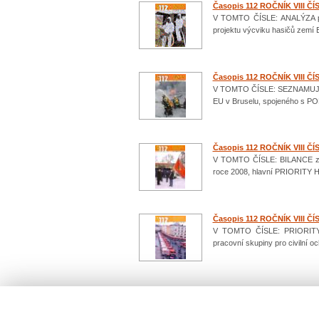
Časopis 112 ROČNÍK VIII ČÍ
V TOMTO ČÍSLE: ANALÝZA př
projektu výcviku hasičů zemí
Časopis 112 ROČNÍK VIII ČÍ
V TOMTO ČÍSLE: SEZNAMUJEME
EU v Bruselu, spojeného s POD
Časopis 112 ROČNÍK VIII ČÍ
V TOMTO ČÍSLE: BILANCE zása
roce 2008, hlavní PRIORITY 
Časopis 112 ROČNÍK VIII ČÍ
V TOMTO ČÍSLE: PRIORITY 
pracovní skupiny pro civilní
Počet: 217 / 22