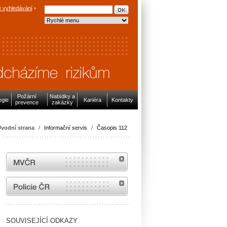
 vyhledávání
Požární
Nabídky a
egie
Kariéra
Kontakty
prevence
zakázky
vodní strana
/
Informační servis
/
Časopis 112
MVČR
internetové stránky Policie ČR
SOUVISEJÍCÍ ODKAZY