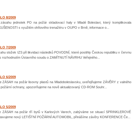
SLO 8/2009
ahu jednotek PO na požár skladovací haly v Mladé Boleslavi, který komplikovala
ZKUŠENOSTI s využitím ohňového trenažéru v OUPO v Brně, informace o...
SLO 7/2009
u složek IZS při likvidaci následků POVODNÍ, které postihly Českou republiku v červnu
 s rozhodnutím Ústavního soudu o ZAMÍTNUTÍ NÁVRHU Veřejného...
SLO 6/2009
ZÁSAH na požár lisovny plastů na Mladoboleslavsku, uveřejňujeme ZÁVĚRY z valného
 požární ochrany, upozorňujeme na nově aktualizovaný CD-ROM Souhr...
SLO 5/2009
 ZÁSAH na požár tří bytů v Karlových Varech, zabýváme se situací SPRINKLEROVÉ
tavujeme nový LETIŠTNÍ POŽÁRNÍ AUTOMOBIL, přinášíme závěry KONFERENCE Če...