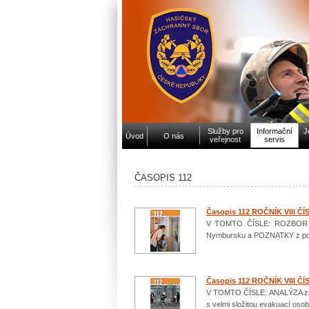
Služby pro
Informační
J
Úvod
O nás
veřejnost
servis
ČASOPIS 112
Časopis 112 ROČNÍK VIII ČÍ
V TOMTO ČÍSLE: ROZBOR zás
Nymbursku a POZNATKY z požá
Časopis 112 ROČNÍK VIII ČÍ
V TOMTO ČÍSLE: ANALÝZA zása
s velmi složitou evakuací oso