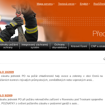
Mapa serveru
Textová verze
English
Rozšířené
ednotky požární
Integrovaný záchranný
Ochrana
Krizové řízení
CNP a strat
ochrany
systém
obyvatelstva
Ú
SLO 10/2009
ahu jednotek PO na požár chladírenské haly ovoce a zeleniny v obci Ostrá na
rních kontrol v bývalých průmyslových, zemědělských nebo vojenských areá...
SLO 9/2009
hu jednotek PO při požáru rekreačního zařízení v Rovensku pod Troskami spojeného
b. POZNATKY z cvičení požárního zásahu v podzemní garáži s auto...