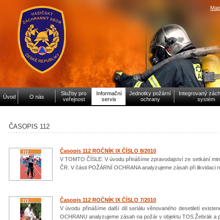
Map
Služby pro
Informační
Jednotky požární
Integrovaný zác
Úvod
O nás
veřejnost
servis
ochrany
systém
ČASOPIS 112
Časopis 112 ROČNÍK IX ČÍSLO 8/2010
V TOMTO ČÍSLE: V úvodu přinášíme zpravodajství ze setkání mini
ČR. V části POŽÁRNÍ OCHRANA analyzujeme zásah při likvidaci ná
Časopis 112 ROČNÍK IX ČÍSLO 7/2010
V úvodu přinášíme další díl seriálu věnovaného desetiletí ex
OCHRANU analyzujeme zásah na požár v objektu TOS Žebrák a pr