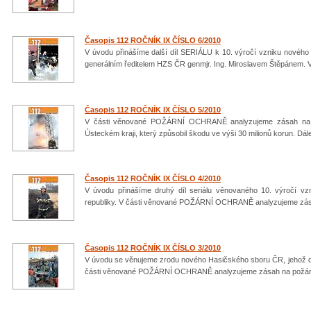
Časopis 112 ROČNÍK IX ČÍSLO 6/2010
V úvodu přinášíme další díl SERIÁLU k 10. výročí vzniku nov
generálním ředitelem HZS ČR genmjr. Ing. Miroslavem Štěpánem. V
Časopis 112 ROČNÍK IX ČÍSLO 5/2010
V části věnované POŽÁRNÍ OCHRANĚ analyzujeme zásah na p
Ústeckém kraji, který způsobil škodu ve výši 30 milionů korun. D
Časopis 112 ROČNÍK IX ČÍSLO 4/2010
V úvodu přinášíme druhý díl seriálu věnovaného 10. výročí 
republiky. V části věnované POŽÁRNÍ OCHRANĚ analyzujeme zás
Časopis 112 ROČNÍK IX ČÍSLO 3/2010
V úvodu se věnujeme zrodu nového Hasičského sboru ČR, jehož des
části věnované POŽÁRNÍ OCHRANĚ analyzujeme zásah na požár 