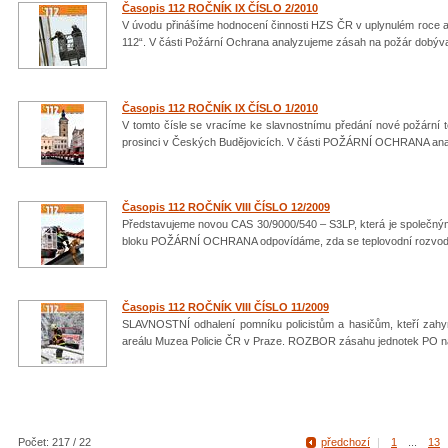
Časopis 112 ROČNÍK IX ČÍSLO 2/2010
V úvodu přinášíme hodnocení činnosti HZS ČR v uplynulém roce a
112“. V části Požární Ochrana analyzujeme zásah na požár dobývac
Časopis 112 ROČNÍK IX ČÍSLO 1/2010
V tomto čísle se vracíme ke slavnostnímu předání nové požární t
prosinci v Českých Budějovicích. V části POŽÁRNÍ OCHRANA ana
Časopis 112 ROČNÍK VIII ČÍSLO 12/2009
Představujeme novou CAS 30/9000/540 – S3LP, která je společným dí
bloku POŽÁRNÍ OCHRANA odpovídáme, zda se teplovodní rozvody
Časopis 112 ROČNÍK VIII ČÍSLO 11/2009
SLAVNOSTNÍ odhalení pomníku policistům a hasičům, kteří zahyn
areálu Muzea Policie ČR v Praze. ROZBOR zásahu jednotek PO na
Počet: 217 / 22
předchozí
|
1
...
13