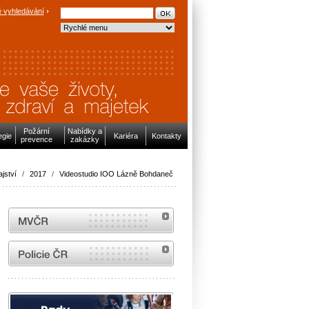
 vyhledávání
Požární
Nabídky a
egie
Kariéra
Kontakty
prevence
zakázky
jství
/
2017
/
Videostudio IOO Lázně Bohdaneč
MVČR
internetové stránky Policie ČR