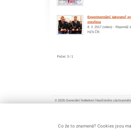
Experimentální laboratoř p
otevřena
8. 3. 2017 (video) - Reportáž 
HZS ČR.
Počet: 3 / 1
© 2026 Generální ředitelství Hasičského záchranné
Co že to znamená? Cookies jsou malé