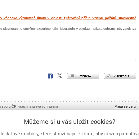
ro vědecko-výzkumné úkoly v oblasti zjištování příčin vzniku požárů slavnostně
ze slavnostního otevření experimentální laboratoře v objektu Institutu ochrany obyvatelstva
|
1
|
e-mailem
vytisknout
Facebook
X
Corp.
ho sboru ČR, všechna práva vyhrazena
Mapa serveru
Můžeme si u vás uložit cookies?
 datové soubory, které slouží např. k tomu, aby si web pamatoval