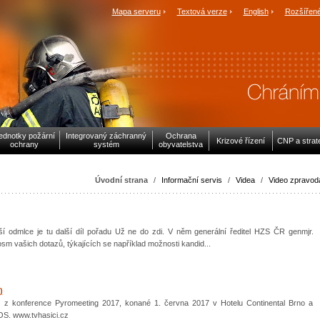
Mapa serveru
Textová verze
English
Rozšířené
ednotky požární
Integrovaný záchranný
Ochrana
Krizové řízení
CNP a strat
ochrany
systém
obyvatelstva
Úvodní strana
/
Informační servis
/
Videa
/
Video zpravoda
lší odmlce je tu další díl pořadu Už ne do zdi. V něm generální ředitel HZS ČR genmjr.
m vašich dotazů, týkajících se například možnosti kandid...
)
áž z konference Pyromeeting 2017, konané 1. června 2017 v Hotelu Continental Brno a
OS. www.tvhasici.cz