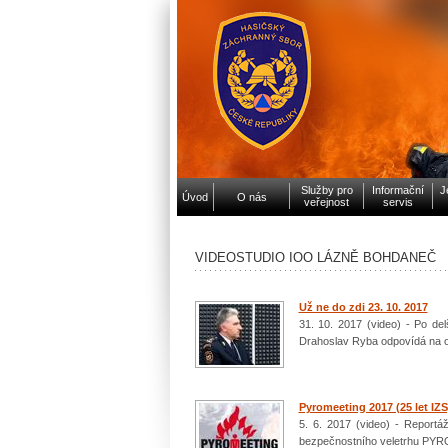
Služby pro
Informační
J
Úvod
O nás
veřejnost
servis
VIDEOSTUDIO IOO LÁZNĚ BOHDANEČ
Už ne do zdi 23. 10. 2017
31. 10. 2017 (video) - Po de
Drahoslav Ryba odpovídá na os
Pyromeeting 2017 (25 let IZS
5. 6. 2017 (video) - Report
bezpečnostního veletrhu PYR