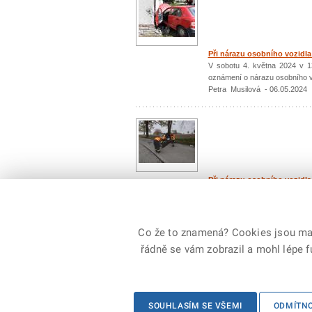
Při nárazu osobního vozidla
V sobotu 4. května 2024 v 13
oznámení o nárazu osobního vo
Petra Musilová - 06.05.2024
Při nárazu osobního vozidla
V sobotu 4. května 2024 před 
v Pelhřimově k ohlášenému ná
Petra Musilová - 06.05.2024
Co že to znamená? Cookies jsou malé
řádně se vám zobrazil a mohl lépe 
© 2026 Generální ředitelství Hasičského záchranné
SOUHLASÍM SE VŠEMI
ODMÍTN