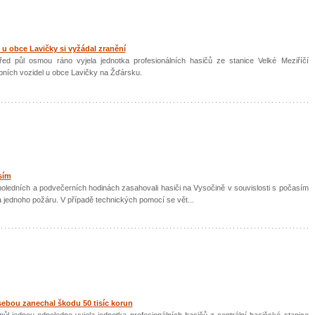
 u obce Lavičky si vyžádal zranění
řed půl osmou ráno vyjela jednotka profesionálních hasičů ze stanice Velké Meziříčí
bních vozidel u obce Lavičky na Žďársku.
sím
poledních a podvečerních hodinách zasahovali hasiči na Vysočině v souvislosti s počasím
a jednoho požáru. V případě technických pomocí se vět...
sebou zanechal škodu 50 tisíc korun
půl jednou odpoledne vyjela jednotka profesionálních hasičů z centrální hasičské stanice