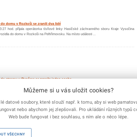
 do domu v Rozkoši se zranili dva lidé
:27 hod. přijala operátorka tísňové linky Hasičské záchranného sboru Kraje Vysočina
zidla do domu v Rozkoši na Pelhřimovsku. Na místo události ...
 do stromu u Rynárce se zranila jedna osoba
šestou hodinou ráno vyjela jednotka profesionálních hasičů z centrální hasičské stanice
Můžeme si u vás uložit cookies?
razu osobního vozidla do stromu u Rynárce.
 datové soubory, které slouží např. k tomu, aby si web pamatoval
fungovat nebo abychom jej zlepšovali. Pro ukládání různých typů 
Web bude fungovat i bez souhlasu, s ním ale o něco lépe.
ho sboru ČR, všechna práva vyhrazena
OUT VŠECHNY