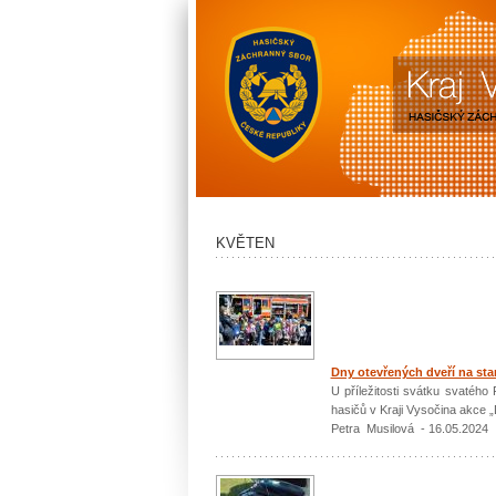
KVĚTEN
Dny otevřených dveří na sta
U příležitosti svátku svatého 
hasičů v Kraji Vysočina akce „
Petra Musilová - 16.05.2024