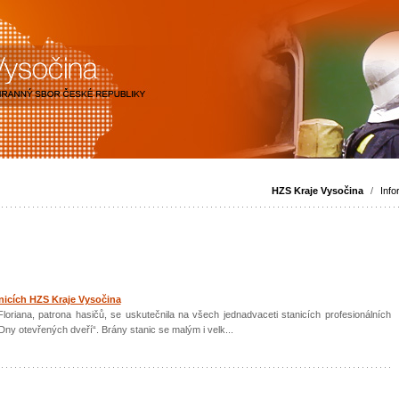
HZS Kraje Vysočina
/
Info
nicích HZS Kraje Vysočina
Floriana, patrona hasičů, se uskutečnila na všech jednadvaceti stanicích profesionálních
Dny otevřených dveří“. Brány stanic se malým i velk...