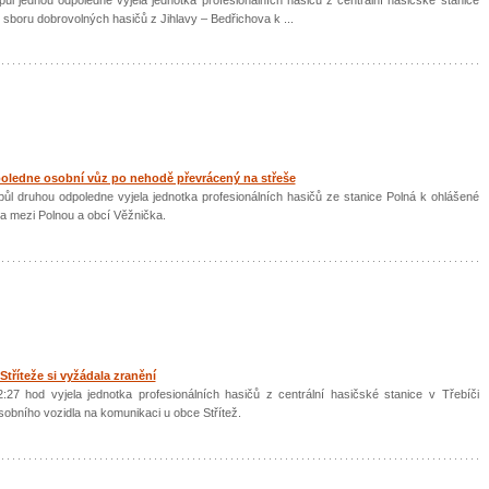
 sboru dobrovolných hasičů z Jihlavy – Bedřichova k ...
poledne osobní vůz po nehodě převrácený na střeše
půl druhou odpoledne vyjela jednotka profesionálních hasičů ze stanice Polná k ohlášené
a mezi Polnou a obcí Věžnička.
tříteže si vyžádala zranění
:27 hod vyjela jednotka profesionálních hasičů z centrální hasičské stanice v Třebíči
obního vozidla na komunikaci u obce Střítež.