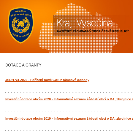
DOTACE A GRANTY
JSDH-V4-2022 - Pořízení nové CAS z rámcové dohody
Investiční dotace obcím 2020 - Informativní seznam žádostí obcí o DA, zbrojnice
Investiční dotace obcím 2019 - Informativní seznam žádostí obcí o DA, zbrojnice