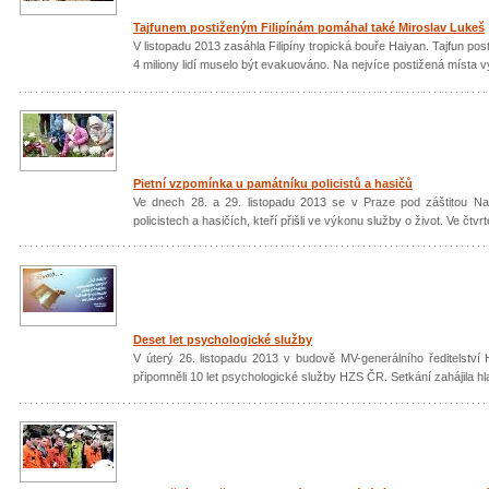
Tajfunem postiženým Filipínám pomáhal také Miroslav Lukeš
V listopadu 2013 zasáhla Filipíny tropická bouře Haiyan. Tajfun posti
4 miliony lidí muselo být evakuováno. Na nejvíce postižená místa vy
Pietní vzpomínka u památníku policistů a hasičů
Ve dnech 28. a 29. listopadu 2013 se v Praze pod záštitou Nad
policistech a hasičích, kteří přišli ve výkonu služby o život. Ve čtvr
Deset let psychologické služby
V úterý 26. listopadu 2013 v budově MV-generálního ředitelství
připomněli 10 let psychologické služby HZS ČR. Setkání zahájila h