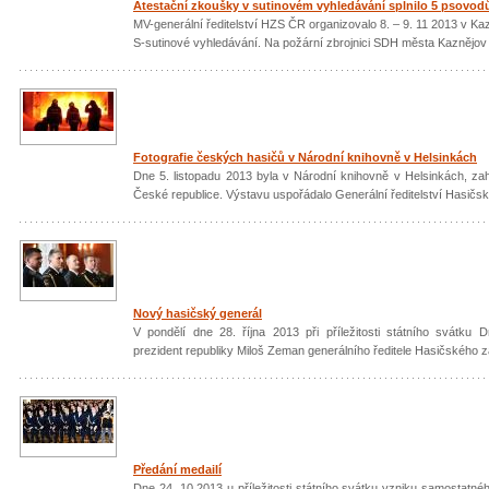
Atestační zkoušky v sutinovém vyhledávání splnilo 5 psovod
MV-generální ředitelství HZS ČR organizovalo 8. – 9. 11 2013 v Ka
S-sutinové vyhledávání. Na požární zbrojnici SDH města Kaznějov d
Fotografie českých hasičů v Národní knihovně v Helsinkách
Dne 5. listopadu 2013 byla v Národní knihovně v Helsinkách, zahá
České republice. Výstavu uspořádalo Generální ředitelství Hasičs
Nový hasičský generál
V pondělí dne 28. října 2013 při příležitosti státního svátk
prezident republiky Miloš Zeman generálního ředitele Hasičského 
Předání medailí
Dne 24. 10 2013 u příležitosti státního svátku vzniku samostat