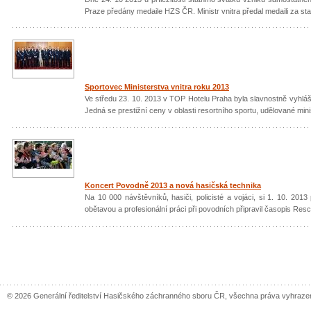
Praze předány medaile HZS ČR. Ministr vnitra předal medaili za st
Sportovec Ministerstva vnitra roku 2013
Ve středu 23. 10. 2013 v TOP Hotelu Praha byla slavnostně vyhláš
Jedná se prestižní ceny v oblasti resortního sportu, udělované minis
Koncert Povodně 2013 a nová hasičská technika
Na 10 000 návštěvníků, hasiči, policisté a vojáci, si 1. 10. 2013
obětavou a profesionální práci při povodních připravil časopis Res
© 2026 Generální ředitelství Hasičského záchranného sboru ČR, všechna práva vyhraze