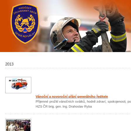
2013
Vánoční a novoroční přání generálního ředitele
Příjemné prožití vánočních svátků, hodně zdraví, spokojenosti, po
HZS ČR brig. gen. Ing. Drahoslav Ryba