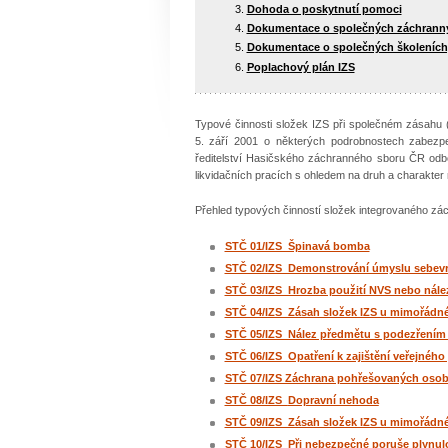
Dohoda o poskytnutí pomoci
Dokumentace o společných záchranných
Dokumentace o společných školeních, 
Poplachový plán IZS
Typové činnosti složek IZS při společném zásahu (
5. září 2001 o některých podrobnostech zabezp
ředitelství Hasičského záchranného sboru ČR odb
likvidačních pracích s ohledem na druh a charakter
Přehled typových činností složek integrovaného z
STČ 01/IZS_Špinavá bomba
STČ 02/IZS Demonstrování úmyslu sebev
STČ 03/IZS Hrozba použití NVS nebo nál
STČ 04/IZS Zásah složek IZS u mimořádné
STČ 05/IZS Nález předmětu s podezřením
STČ 06/IZS Opatření k zajištění veřejnéh
STČ 07/IZS Záchrana pohřešovaných osob -
STČ 08/IZS
Dopravní nehoda
STČ 09/IZS Zásah složek IZS u mimořádn
STČ 10/IZS Při nebezpečné poruše plynulo