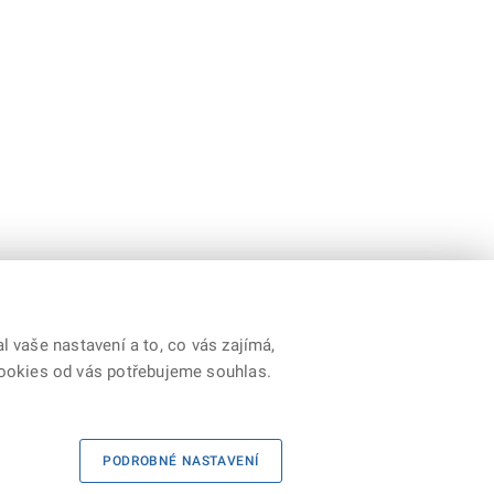
 vaše nastavení a to, co vás zajímá,
cookies od vás potřebujeme souhlas.
|
Kontakty
|
Prohlášení o přístupnosti
|
RSS
PODROBNÉ NASTAVENÍ