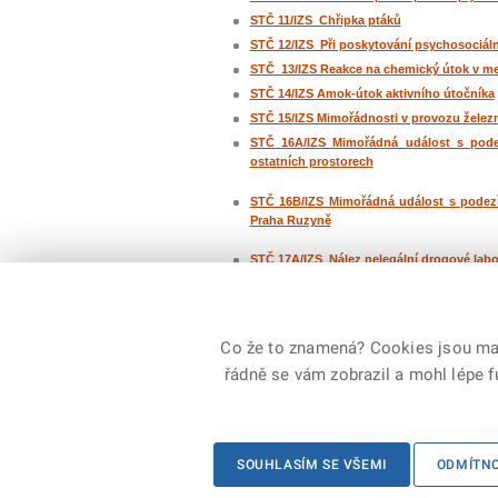
STČ 11/IZS Chřipka ptáků
STČ 12/IZS Při poskytování psychosociál
STČ 13/IZS Reakce na chemický útok v me
STČ 14/IZS Amok-útok aktivního útočníka
STČ 15/IZS Mimořádnosti v provozu želez
STČ 16A/IZS Mimořádná událost s pode
ostatních prostorech
STČ 16B/IZS Mimořádná událost s podezře
Praha Ruzyně
STČ 17A/IZS Nález nelegální drogové labo
STČ 17B/IZS Nález nelegálního skladu ne
Co že to znamená? Cookies jsou malé
řádně se vám zobrazil a mohl lépe 
© 2026 Generální ředitelství Hasičského záchranné
SOUHLASÍM SE VŠEMI
ODMÍTN