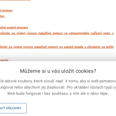
ní pomoci
tru
niční osobní dopravy
zřením na výskyt vysoce nakažlivé nemoci ve zdravotnickém zařízení nebo v
ním na výskyt vysoce nakažlivé nemoci na palubě letadla s přistáním na letišti
ratoře
Můžeme si u vás uložit cookies?
bezpečných látek a odpadů
 datové soubory, které slouží např. k tomu, aby si web pamatoval
e-mailem
vytisknout
Facebook
X
fungovat nebo abychom jej zlepšovali. Pro ukládání různých typů 
Corp.
Web bude fungovat i bez souhlasu, s ním ale o něco lépe.
ho sboru ČR, všechna práva vyhrazena
Mapa serveru
OUT VŠECHNY