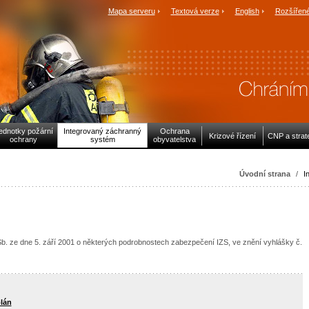
Mapa serveru
Textová verze
English
Rozšířené
ednotky požární
Integrovaný záchranný
Ochrana
Krizové řízení
CNP a strat
ochrany
systém
obyvatelstva
Úvodní strana
/
I
b. ze dne 5. září 2001 o některých podrobnostech zabezpečení IZS, ve znění vyhlášky č.
plán