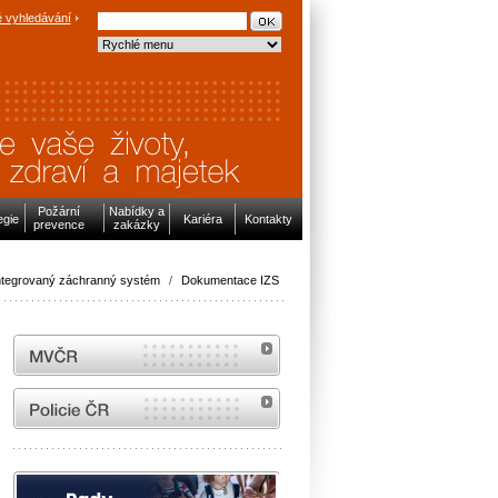
 vyhledávání
Požární
Nabídky a
egie
Kariéra
Kontakty
prevence
zakázky
ntegrovaný záchranný systém
/
Dokumentace IZS
MVČR
internetové stránky Policie ČR