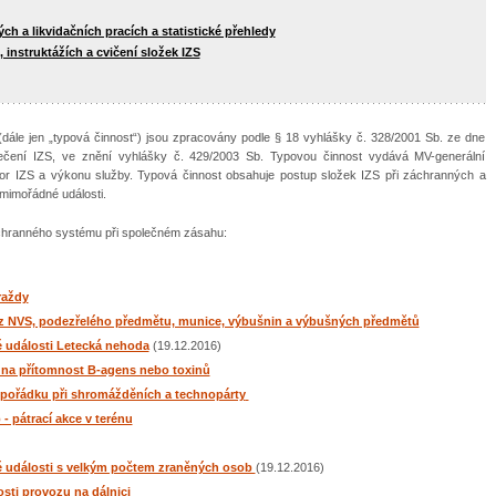
 a likvidačních pracích a statistické přehledy
instruktážích a cvičení složek IZS
dále jen „typová činnost“) jsou zpracovány podle § 18 vyhlášky č. 328/2001 Sb. ze dne
ečení IZS, ve znění vyhlášky č. 429/2003 Sb. Typovou činnost vydává MV-generální
or IZS a výkonu služby. Typová činnost obsahuje postup složek IZS při záchranných a
 mimořádné události.
áchranného systému při společném zásahu:
raždy
ez NVS, podezřelého předmětu, munice, výbušnin a výbušných předmětů
 události Letecká nehoda
(19.12.2016)
 na přítomnost B-agens nebo toxinů
o pořádku při shromážděních a technopárty
 pátrací akce v terénu
é události s velkým počtem zraněných osob
(19.12.2016)
sti provozu na dálnici