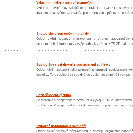
Výbor pro civilní nouzové plánování
Výbor pro civilní nouzové plánování (dále jen ''VCNP'') je stálým
civilního nouzového plánování a pro koordinaci a plánování opatření 
Strategické a koncepční materiály
Odbor civilní nouzové připravenosti a strategií zabezpečuje 
koncepčních dokumentů vytvářených jak v rámci HZS ČR, tak dotý
Spolupráce s veřejnými a soukromými subjekty
Odbor civilní nouzové připravenosti a strategií spolupracuje 
subjekty. Tato spolupráce spočívá ve vzájemné výměně informací a
Bezpečnostní výzkum
Gestorem za bezpečnostní výzkum a vývoj v ČR je Ministerstvo v
vzdělávání. Zástupce odboru civilní nouzové připravenosti a strateg
Odborné konference a semináře
Odbor civilní nouzové připravenosti a strategií organizuje odbo