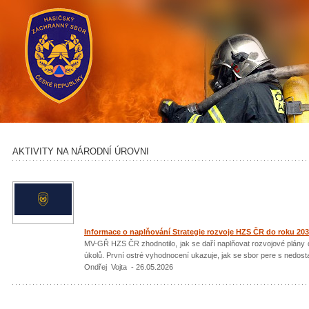
AKTIVITY NA NÁRODNÍ ÚROVNI
Informace o naplňování Strategie rozvoje HZS ČR do roku 203
MV-GŘ HZS ČR zhodnotilo, jak se daří naplňovat rozvojové plány d
úkolů. První ostré vyhodnocení ukazuje, jak se sbor pere s nedost
Ondřej Vojta - 26.05.2026