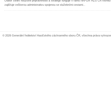
Odbor civilní nouzové připravenosti a strategií funguje v rámci MV-GŘ HZS ČR rovněž
zajišťuje veškerou administrativu spojenou se služebními cestami...
© 2026 Generální ředitelství Hasičského záchranného sboru ČR, všechna práva vyhraze