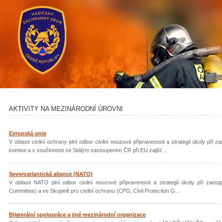
AKTIVITY NA MEZINÁRODNÍ ÚROVNI
Evropská unie
V oblasti civilní ochrany plní odbor civilní nouzové připravenosti a strategií úkoly 
komise a v součinnosti se Stálým zastoupením ČR při EU zajišť...
Severoatlantická aliance (NATO)
V oblasti NATO plní odbor civilní nouzové připravenosti a strategií úkoly při zas
Committee) a ve Skupině pro civilní ochranu (CPG, Civil Protection G...
Bilaterální spolupráce a jiné mezinárodní organizace