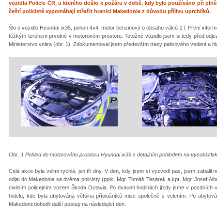
vozidla Policie ČR, u kterého došlo k požáru v době, kdy bylo používáno při plně
čeští policisté vypomáhají střežit hranici Makedonie z důvodu přílivu uprchlíků.
Šlo o vozidlo Hyundai ix35, pohon 4x4, motor benzinový o obsahu válců 2 l. První informa
těžkým terénem prvotně v motorovém prostoru. Totožné vozidlo jsem si tedy před odje
Ministerstvo vnitra (obr. 1). Zdokumentoval jsem především trasy palivového vedení a hl
Obr. 1 Pohled do motorového prostoru Hyundai ix35 s detailním pohledem na vysoklotlak
Celá akce byla velmi rychlá, jen tři dny. V den, kdy jsem si vyzvedl pas, jsem zabalil 
odjel do Makedonie se dvěma policisty (pplk. Mgr. Tomáš Tesárek a kpt. Mgr. Josef Alb
civilním policejním vozem Škoda Octavia. Po dvaceti hodinách jízdy jsme v pozdních ve
hotelu, kde byla ubytována většina příslušníků mise společně s velením. Po ubytová
Makedonii dohodli další postup na následující den.