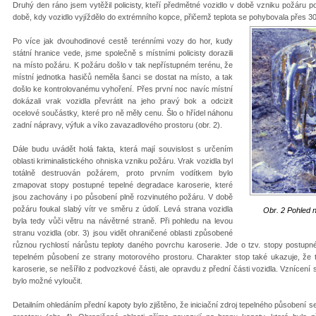
Druhý den ráno jsem vytěžil policisty, kteří předmětné vozidlo v době vzniku požáru p
době, kdy vozidlo vyjíždělo do extrémního kopce, přičemž teplota se pohybovala přes 
Po více jak dvouhodinové cestě terénními vozy do hor, kudy
státní hranice vede, jsme společně s místními policisty dorazili
na místo požáru. K požáru došlo v tak nepřístupném terénu, že
místní jednotka hasičů neměla šanci se dostat na místo, a tak
došlo ke kontrolovanému vyhoření. Přes první noc navíc místní
dokázali vrak vozidla převrátit na jeho pravý bok a odcizit
ocelové součástky, které pro ně měly cenu. Šlo o hřídel náhonu
zadní nápravy, výfuk a víko zavazadlového prostoru (obr. 2).
Dále budu uvádět holá fakta, která mají souvislost s určením
oblasti kriminalistického ohniska vzniku požáru. Vrak vozidla byl
totálně destruován požárem, proto prvním vodítkem bylo
zmapovat stopy postupné tepelné degradace karoserie, které
jsou zachovány i po působení plně rozvinutého požáru. V době
požáru foukal slabý vítr ve směru z údolí. Levá strana vozidla
Obr. 2 Pohled 
byla tedy vůči větru na návětrné straně. Při pohledu na levou
stranu vozidla (obr. 3) jsou vidět ohraničené oblasti způsobené
různou rychlostí nárůstu teploty daného povrchu karoserie. Jde o tzv. stopy postupn
tepelném působení ze strany motorového prostoru. Charakter stop také ukazuje, že t
karoserie, se nešířilo z podvozkové části, ale opravdu z přední části vozidla. Vzníce
bylo možné vyloučit.
Detailním ohledáním přední kapoty bylo zjištěno, že iniciační zdroj tepelného působení s