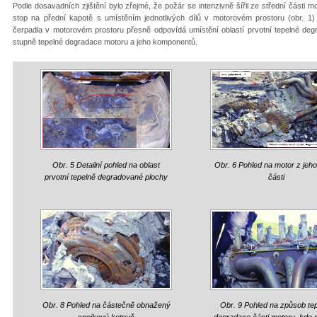
Podle dosavadních zjištění bylo zřejmé, že požár se intenzivně šířil ze střední části 
stop na přední kapotě s umístěním jednotlivých dílů v motorovém prostoru (obr. 1)
čerpadla v motorovém prostoru přesně odpovídá umístění oblastí prvotní tepelné deg
stupně tepelné degradace motoru a jeho komponentů.
Obr. 5 Detailní pohled na oblast
Obr. 6 Pohled na motor z jeho
prvotní tepelně degradované plochy
části
Obr. 8 Pohled na částečně obnažený
Obr. 9 Pohled na způsob te
spojkový kotouč
degradace části motoru, kde 