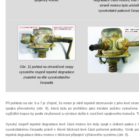
straně motoru bylo umíst
vysokotlaké palivové čerp
Obr. 11 pohled na ohraničené stopy
vysokého stupně tepelné degradace
znatelné na těle vysokotlakého
čerpadla
Při pohledu na obr. 6 a 7 je zřejmé, že motor je silně tepelně destruován z jeho levé stra
spojka převodovky (obr. 8), která byla po prohlídce jako iniciátor požáru vyloučena
vyjíždění kopce by podle zkušeností a výrobce došlo k roztržení spojkového kotouče. 
Vysoký stupeň tepelné degradace levé části motoru lze tedy spojit s únikem paliva z n
vysokotlakému čerpadlu právě v těsné blízkosti levé části pohonné jednotky. Vznik p
tepelná degradace bloku motoru v blízkosti připojení výfukového systému (obr. 9).