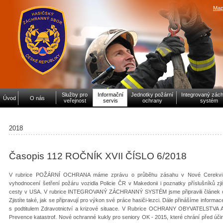
Map
Služby pro
Informační
Jednotky požární
Integrovaný zác
Úvod
O nás
veřejnost
servis
ochrany
systém
2018
Časopis 112 ROČNÍK XVII ČÍSLO 6/2018
V rubrice POŽÁRNÍ OCHRANA máme zprávu o průběhu zásahu v Nové Cerekvi, kd
vyhodnocení šetření požáru vozidla Policie ČR v Makedonii i poznatky příslušníků zj
cesty v USA. V rubrice INTEGROVANÝ ZÁCHRANNÝ SYSTÉM jsme připravili článek o 
Zjistíte také, jak se připravují pro výkon své práce hasiči-lezci. Dále přinášíme inform
s podtitulem Zdravotnictví a krizové situace. V Rubrice OCHRANY OBYVATELSTVA 
Prevence katastrof. Nové ochranné kukly pro seniory OK - 2015, které chrání před 