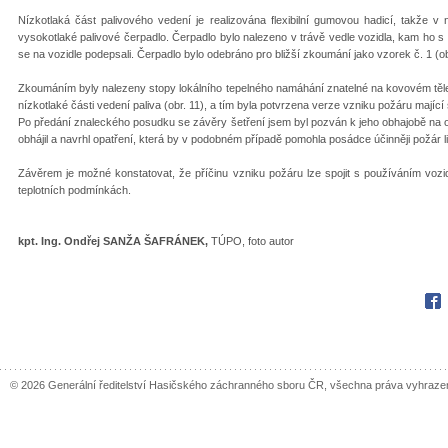
Nízkotlaká část palivového vedení je realizována flexibilní gumovou hadicí, takže v 
vysokotlaké palivové čerpadlo. Čerpadlo bylo nalezeno v trávě vedle vozidla, kam ho s 
se na vozidle podepsali. Čerpadlo bylo odebráno pro bližší zkoumání jako vzorek č. 1 (ob
Zkoumáním byly nalezeny stopy lokálního tepelného namáhání znatelné na kovovém těle č
nízkotlaké části vedení paliva (obr. 11), a tím byla potvrzena verze vzniku požáru mající 
Po předání znaleckého posudku se závěry šetření jsem byl pozván k jeho obhajobě na o
obhájil a navrhl opatření, která by v podobném případě pomohla posádce účinněji požár l
Závěrem je možné konstatovat, že příčinu vzniku požáru lze spojit s používáním vozid
teplotních podmínkách.
kpt. Ing. Ondřej SANŽA ŠAFRÁNEK
,
TÚPO, foto autor
Fac
© 2026 Generální ředitelství Hasičského záchranného sboru ČR, všechna práva vyhraze