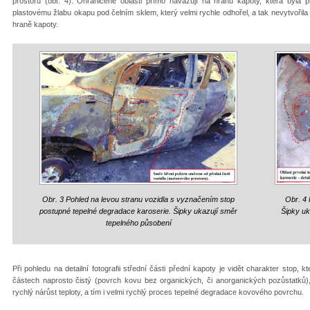
prostoru (obr. 4). Ohraničené oblasti přímo navazují na hranu kapoty, která byla př
plastovému žlabu okapu pod čelním sklem, který velmi rychle odhořel, a tak nevytvořila 
hraně kapoty.
Obr. 3 Pohled na levou stranu vozidla s vyznačením stop
Obr. 4 
postupné tepelné degradace karoserie. Šipky ukazují směr
Šipky uk
tepelného působení
Při pohledu na detailní fotografii střední části přední kapoty je vidět charakter stop, 
částech naprosto čistý (povrch kovu bez organických, či anorganických pozůstatků), 
rychlý nárůst teploty, a tím i velmi rychlý proces tepelné degradace kovového povrchu.