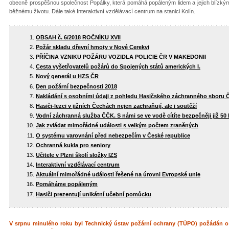
obecně prospěšnou společnost Popálky, která pomáhá popáleným lidem a jejich blízkým, 
běžnému životu. Dále také Interaktivní vzdělávací centrum na stanici Kolín.
OBSAH č. 6/2018 ROČNÍKU XVII
Požár skladu dřevní hmoty v Nové Cerekvi
PŘÍČINA VZNIKU POŽÁRU VOZIDLA POLICIE ČR V MAKEDONII
Cesta vyšetřovatelů požárů do Spojených států amerických I.
Nový generál u HZS ČR
Den požární bezpečnosti 2018
Nakládání s osobními údaji z pohledu Hasičského záchranného sboru 
Hasiči­-lezci v jižních Čechách nejen zachraňují, ale i soutěží
Vodní záchranná služba ČČK. S námi se ve vodě cítíte bezpečněji již 50 
Jak zvládat mimořádné události s velkým počtem zraněných
O systému varovnání před nebezpečím v České republice
Ochranná kukla pro seniory
Učitele v Plzni školí složky IZS
Interaktivní vzdělávací centrum
Aktuální mimořádné události řešené na úrovni Evropské unie
Pomáháme popáleným
Hasiči prezentují unikátní učební pomůcku
V srpnu minulého roku byl Technický ústav požární ochrany (TÚPO) požádán o sp