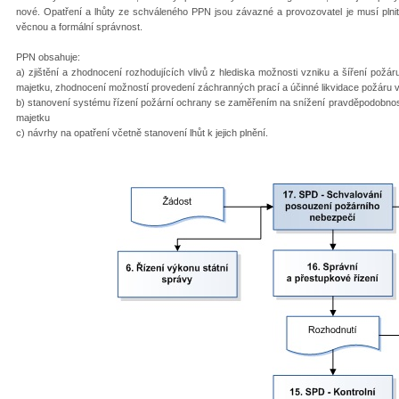
nové. Opatření a lhůty ze schváleného PPN jsou závazné a provozovatel je musí plnit
věcnou a formální správnost.
PPN obsahuje:
a) zjištění a zhodnocení rozhodujících vlivů z hlediska možnosti vzniku a šíření požár
majetku, zhodnocení možností provedení záchranných prací a účinné likvidace požáru 
b) stanovení systému řízení požární ochrany se zaměřením na snížení pravděpodobnosti 
majetku
c) návrhy na opatření včetně stanovení lhůt k jejich plnění.