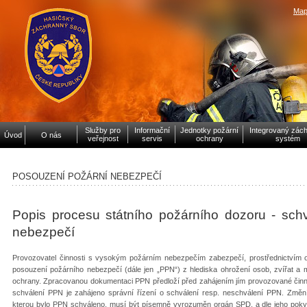
Map
Služby pro
Informační
Jednotky požární
Integrovaný zác
Úvod
O nás
veřejnost
servis
ochrany
systém
POSOUZENÍ POŽÁRNÍ NEBEZPEČÍ
Popis procesu státního požárního dozoru - sch
nebezpečí
Provozovatel činnosti s vysokým požárním nebezpečím zabezpečí, prostřednictvím 
posouzení požárního nebezpečí (dále jen „PPN“) z hlediska ohrožení osob, zvířat a m
ochrany. Zpracovanou dokumentaci PPN předloží před zahájením jím provozované činno
schválení PPN je zahájeno správní řízení o schválení resp. neschválení PPN. Změní-
kterou bylo PPN schváleno, musí být písemně vyrozuměn orgán SPD, a dle jeho pokynů