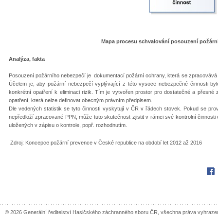
Mapa procesu schvalování posouzení požárn
Analýza, fakta
Posouzení požárního nebezpečí je dokumentací požární ochrany, která se zpracovává
Účelem je, aby požární nebezpečí vyplývající z této vysoce nebezpečné činnosti byl
konkrétní opatření k eliminaci rizik. Tím je vytvořen prostor pro dostatečné a přes
opatření, která nelze definovat obecným právním předpisem.
Dle vedených statistik se tyto činnosti vyskytují v ČR v řádech stovek. Pokud se prov
nepředloží zpracované PPN, může tuto skutečnost zjistit v rámci své kontrolní činnost
uložených v zápisu o kontrole, popř. rozhodnutím.
Zdroj: Koncepce požární prevence v České republice na období let 2012 až 2016
Fac
© 2026 Generální ředitelství Hasičského záchranného sboru ČR, všechna práva vyhraze