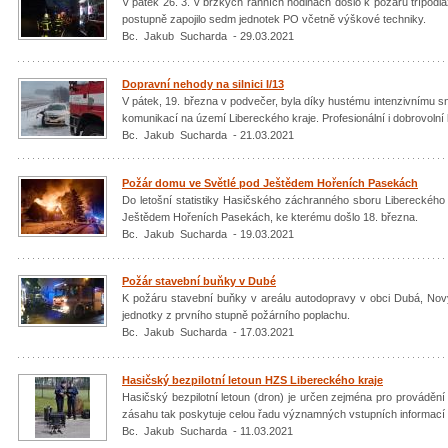
V pátek 26. 3. v brzkých ranních hodinách došlo k požáru třípodla
postupně zapojilo sedm jednotek PO včetně výškové techniky.
Bc. Jakub Sucharda - 29.03.2021
Dopravní nehody na silnici I/13
V pátek, 19. března v podvečer, byla díky hustému intenzivnímu s
komunikací na území Libereckého kraje. Profesionální i dobrovolní h
Bc. Jakub Sucharda - 21.03.2021
Požár domu ve Světlé pod Ještědem Hořeních Pasekách
Do letošní statistiky Hasičského záchranného sboru Libereckéh
Ještědem Hořeních Pasekách, ke kterému došlo 18. března.
Bc. Jakub Sucharda - 19.03.2021
Požár stavební buňky v Dubé
K požáru stavební buňky v areálu autodopravy v obci Dubá, Nový
jednotky z prvního stupně požárního poplachu.
Bc. Jakub Sucharda - 17.03.2021
Hasičský bezpilotní letoun HZS Libereckého kraje
Hasičský bezpilotní letoun (dron) je určen zejména pro provádění
zásahu tak poskytuje celou řadu významných vstupních informací 
Bc. Jakub Sucharda - 11.03.2021