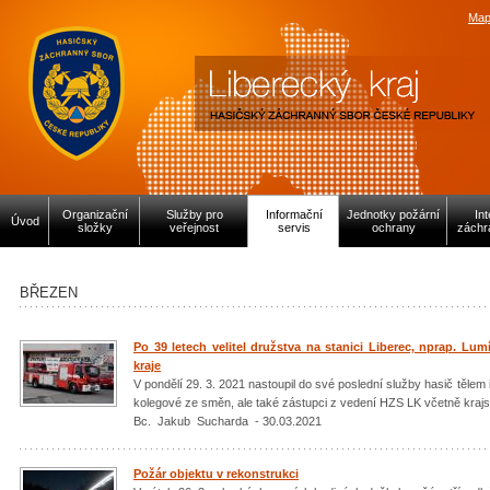
Map
Organizační
Služby pro
Informační
Jednotky požární
In
Úvod
složky
veřejnost
servis
ochrany
záchr
BŘEZEN
Po 39 letech velitel družstva na stanici Liberec, nprap. Lum
kraje
V pondělí 29. 3. 2021 nastoupil do své poslední služby hasič tělem i
kolegové ze směn, ale také zástupci z vedení HZS LK včetně krajs
Bc. Jakub Sucharda - 30.03.2021
Požár objektu v rekonstrukci