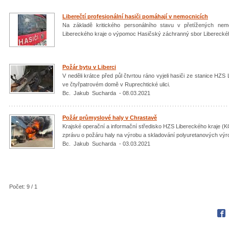
Liberečtí profesionální hasiči pomáhají v nemocnicích
Na základě kritického personálního stavu v přetížených nem
Libereckého kraje o výpomoc Hasičský záchranný sbor Liberecké
Požár bytu v Liberci
V neděli krátce před půl čtvrtou ráno vyjeli hasiči ze stanice HZS
ve čtyřpatrovém domě v Ruprechtické ulici.
Bc. Jakub Sucharda - 08.03.2021
Požár průmyslové haly v Chrastavě
Krajské operační a informační středisko HZS Libereckého kraje (K
zprávu o požáru haly na výrobu a skladování polyuretanových výr
Bc. Jakub Sucharda - 03.03.2021
Počet: 9 / 1
Fac