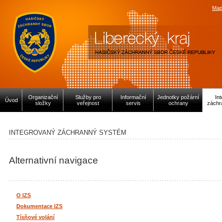
Map
Organizační
Služby pro
Informační
Jednotky požární
In
Úvod
složky
veřejnost
servis
ochrany
záchr
INTEGROVANÝ ZÁCHRANNÝ SYSTÉM
Alternativní navigace
O IZS
Dokumentace IZS
Tísňové volání