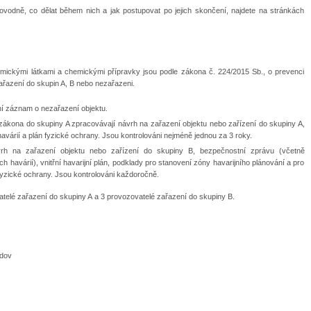
povodně, co dělat během nich a jak postupovat po jejich skončení, najdete na stránkách
emickými látkami a chemickými přípravky jsou podle zákona č. 224/2015 Sb., o prevenci
ařazení do skupin A, B nebo nezařazeni.
í záznam o nezařazení objektu.
ákona do skupiny A zpracovávají návrh na zařazení objektu nebo zařízení do skupiny A,
árií a plán fyzické ochrany. Jsou kontrolováni nejméně jednou za 3 roky.
vrh na zařazení objektu nebo zařízení do skupiny B, bezpečnostní zprávu (včetně
avárií), vnitřní havarijní plán, podklady pro stanovení zóny havarijního plánování a pro
 fyzické ochrany. Jsou kontrolováni každoročně.
telé zařazení do skupiny A a 3 provozovatelé zařazení do skupiny B.
dov