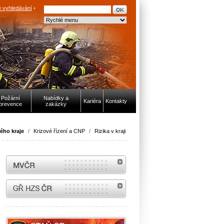
 vyhledávání
Požární
Nabídky a
Kariéra
Kontakty
prevence
zakázky
ého kraje
/
Krizové řízení a CNP
/
Rizika v kraji
MVČR
internetové stránky Hasiči ČR