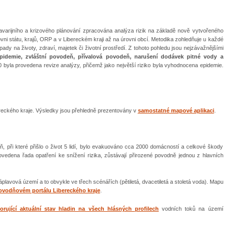
avarijního a krizového plánování zpracována analýza rizik na základě nově vytvořeného
ni státu, krajů, ORP a v Libereckém kraji až na úrovni obcí. Metodika zohledňuje u každé
ady na životy, zdraví, majetek či životní prostředí. Z tohoto pohledu jsou nejzávažnějšími
pidemie, zvláštní povodeň, přívalová povodeň, narušení dodávek pitné vody a
 byla provedena revize analýzy, přičemž jako největší riziko byla vyhodnocena epidemie.
reckého kraje. Výsledky jsou přehledně prezentovány v
samostatné mapové aplikaci
.
, při které přišlo o život 5 lidí, bylo evakuováno cca 2000 domácností a celkové škody
ovedena řada opatření ke snížení rizika, zůstávají přirozené povodně jednou z hlavních
plavová území a to obvykle ve třech scénářích (pětiletá, dvacetiletá a stoletá voda). Mapu
ovodňovém portálu Libereckého kraje
.
rující aktuální stav hladin na všech hlásných profilech
vodních toků na území