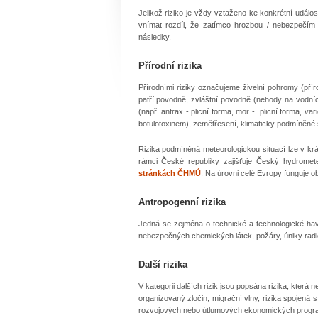
Jelikož riziko je vždy vztaženo ke konkrétní událo
vnímat rozdíl, že zatímco hrozbou / nebezpečím 
následky.
Přírodní rizika
Přírodními riziky označujeme živelní pohromy (přír
patří povodně, zvláštní povodně (nehody na vodníc
(např. antrax - plicní forma, mor - plicní forma, var
botulotoxinem), zemětřesení, klimaticky podmíněné s
Rizika podmíněná meteorologickou situací lze v kr
rámci České republiky zajišťuje Český hydrome
stránkách ČHMÚ
. Na úrovni celé Evropy funguje 
Antropogenní rizika
Jedná se zejména o technické a technologické hav
nebezpečných chemických látek, požáry, úniky radioa
Další rizika
V kategorii dalších rizik jsou popsána rizika, která
organizovaný zločin, migrační vlny, rizika spojen
rozvojových nebo útlumových ekonomických programů