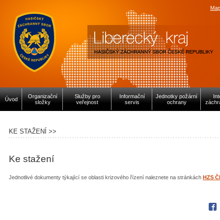
Map
Organizační
Služby pro
Informační
Jednotky požární
In
Úvod
složky
veřejnost
servis
ochrany
záchr
KE STAŽENÍ >>
Ke stažení
Jednotlivé dokumenty týkající se oblasti krizového řízení naleznete na stránkách
HZS Č
Fac