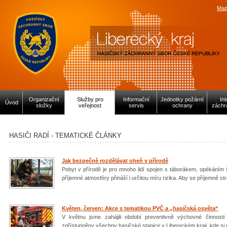
Map
Organizační
Služby pro
Informační
Jednotky požární
In
Úvod
složky
veřejnost
servis
ochrany
záchr
HASIČI RADÍ - TEMATICKÉ ČLÁNKY
Jak bezpečně rozdělávat oheň v přírodě
Pobyt v přírodě je pro mnoho lidí spojen s táborákem, opékán
příjemné atmosféry přináší i určitou míru rizika. Aby se příjemně st
Květen, červen: Akce s tematikou PVČ a „hasičská osvěta“
V květnu jsme zahájili období preventivně výchovné činnosti
zpřístupněny všechny hasičské stanice v Libereckém kraji, kde si 