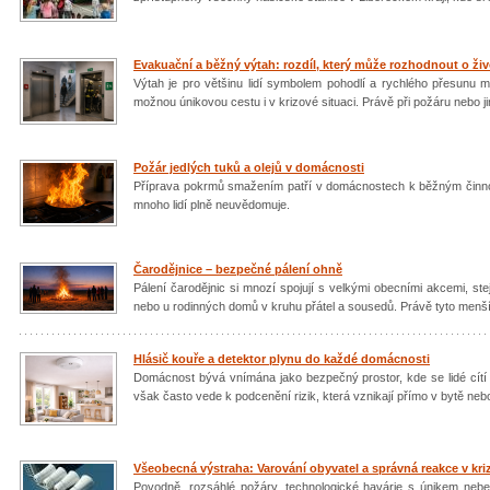
Evakuační a běžný výtah: rozdíl, který může rozhodnout o živ
Výtah je pro většinu lidí symbolem pohodlí a rychlého přesunu me
možnou únikovou cestu i v krizové situaci. Právě při požáru nebo 
Požár jedlých tuků a olejů v domácnosti
Příprava pokrmů smažením patří v domácnostech k běžným činnost
mnoho lidí plně neuvědomuje.
Čarodějnice – bezpečné pálení ohně
Pálení čarodějnic si mnozí spojují s velkými obecními akcemi, st
nebo u rodinných domů v kruhu přátel a sousedů. Právě tyto menš
Hlásič kouře a detektor plynu do každé domácnosti
Domácnost bývá vnímána jako bezpečný prostor, kde se lidé cítí 
však často vede k podcenění rizik, která vznikají přímo v bytě ne
Všeobecná výstraha: Varování obyvatel a správná reakce v kri
Povodně, rozsáhlé požáry, technologické havárie s únikem nebez