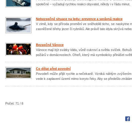
společné – vyžadují rychlou reakci obyvatel, někdy i v řádu minut.
Nebezpečné situace na ledu: prevence a správná reakce
V zimě, kdy se příroda promění ve sněhobílé ticho, se naskytne m
zasněžené břehy jezer či rybníků. Ale právě tato idyla skrývá nebezp
Bezpečné Vánoce
Vánoce mají být svátky klidu, vůně cukroví a světla svíček. Bohu
požárů v domácnostech. Oheň, který má symbolicky přinášet světlo
Co dělat před povodní
Povodeň může přijít rychle a nečekaně. Vzniká náhlým zvýšením h
vede k zaplavení území mimo koryto řeky. Aby se předešlo ztrátám
Počet: 71 / 8
Fac