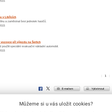
2015
 v Libřicích
dílnu a zaměstnal šest jednotek hasičů.
2015
vozovce při výjezdu na Šerlich
í použili speciální evakuační nákladní automobil.
2015
|
1
|
e-mailem
vytisknout
Facebook
X
Corp.
Můžeme si u vás uložit cookies?