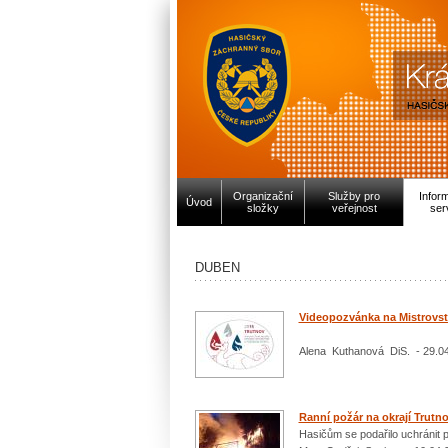
Organizační
Služby pro
Infor
Úvod
složky
veřejnost
ser
DUBEN
Videopozvánka na Mistrovstv
Alena Kuthanová DiS. - 29.0
Ranní požár na okrají Trutn
Hasičům se podařilo uchránit