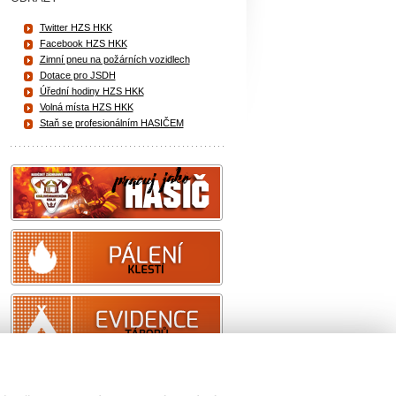
Twitter HZS HKK
Facebook HZS HKK
Zimní pneu na požárních vozidlech
Dotace pro JSDH
Úřední hodiny HZS HKK
Volná místa HZS HKK
Staň se profesionálním HASIČEM