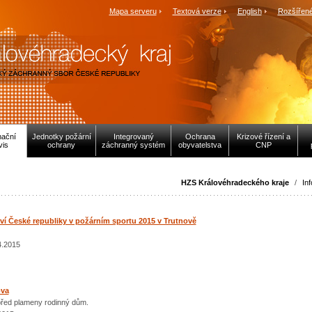
Mapa serveru
Textová verze
English
Rozšířené
mační
Jednotky požární
Integrovaný
Ochrana
Krizové řízení a
vis
ochrany
záchranný systém
obyvatelstva
CNP
HZS Královéhradeckého kraje
/
In
í České republiky v požárním sportu 2015 v Trutnově
4.2015
ova
 před plameny rodinný dům.