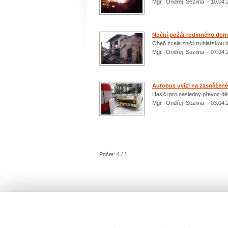
Mgr. Ondřej Sezima - 10.04.
Noční požár rodinného domu
Oheň zcela zničil truhlářskou 
Mgr. Ondřej Sezima - 07.04.
Autobus uvízl na zasněžené 
Hasiči pro následný převoz dět
Mgr. Ondřej Sezima - 03.04.
Počet: 4 / 1