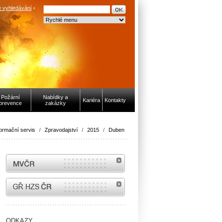
 vyhledávání
Požární
Nabídky a
Kariéra
Kontakty
prevence
zakázky
formační servis
/
Zpravodajství
/
2015
/
Duben
MVČR
internetové stránky Hasiči ČR
ODKAZY