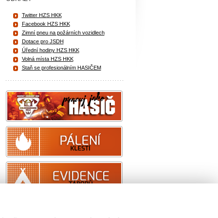
Twitter HZS HKK
Facebook HZS HKK
Zimní pneu na požárních vozidlech
Dotace pro JSDH
Úřední hodiny HZS HKK
Volná místa HZS HKK
Staň se profesionálním HASIČEM