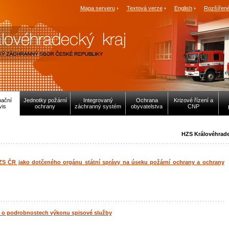
Mapa serveru
Textová verze
English
Rozšířené
mační
Jednotky požární
Integrovaný
Ochrana
Krizové řízení a
vis
ochrany
záchranný systém
obyvatelstva
CNP
HZS Královéhrade
HZS ČR jako dotčeného orgánu státní správy na úseku požární ochrany a ochrany
., o podrobnostech výkonu spisové služby