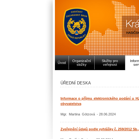
Organizační
Služby pro
Infor
Úvod
složky
veřejnost
ser
ÚŘEDNÍ DESKA
Informace o příjmu elektronického podání u 
obyvatelstva
Mgr. Martina Götzová - 28.06.2024
Zveřejnění údajů podle vyhlášky č. 259/2012 Sb