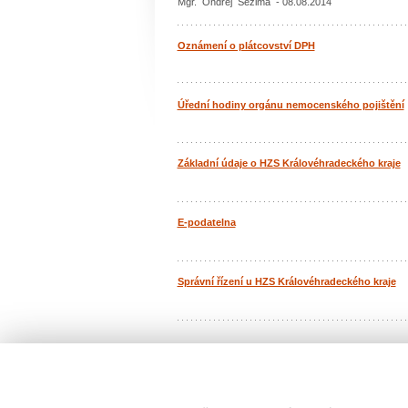
Mgr. Ondřej Sezima - 08.08.2014
Oznámení o plátcovství DPH
Úřední hodiny orgánu nemocenského pojištění
Základní údaje o HZS Královéhradeckého kraje
E-podatelna
Správní řízení u HZS Královéhradeckého kraje
Počet: 7 / 1