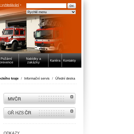
 vyhledávání
Požární
Nabídky a
Kariéra
Kontakty
prevence
zakázky
ckého kraje
/
Informační servis
/
Úřední deska
MVČR
internetové stránky Hasiči ČR
ODKAZY