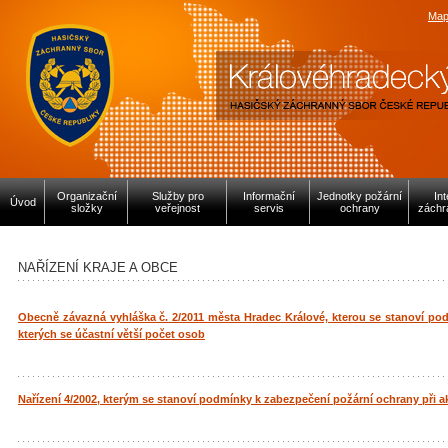
Map
Organizační
Služby pro
Informační
Jednotky požární
In
Úvod
složky
veřejnost
servis
ochrany
záchr
NAŘÍZENÍ KRAJE A OBCE
Obecně závazná vyhláška č. 2/2011 města Hradec Králové, kterou se stanoví pod
kterých se účastní větší počet osob
Nařízení 4/2002, kterým se stanoví podmínky k zabezpečení požární ochrany při a