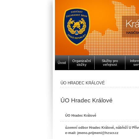
Organizační
Služby pro
Infor
Úvod
složky
veřejnost
ser
ÚO HRADEC KRÁLOVÉ
ÚO Hradec Králové
ÚO Hradec Králové
územní odbor Hradec Králové, nábřeží U Přív
e-mail: jmeno.prijmeni@hzscr.cz