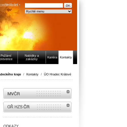
 vyhledávání
Požární
Nabídky a
Kariéra
Kontakty
prevence
zakázky
deckého kraje
/
Kontakty
/
ÚO Hradec Králové
MVČR
internetové stránky Hasiči ČR
ODKAZY