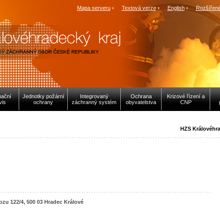
Mapa serveru
Textová verze
English
Rozšířené
mační
Jednotky požární
Integrovaný
Ochrana
Krizové řízení a
vis
ochrany
záchranný systém
obyvatelstva
CNP
HZS Královéhra
ozu 122/4, 500 03 Hradec Králové