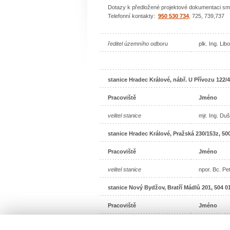
Dotazy k předložené projektové dokumentaci sm
Telefonní kontakty:
950 530 734
, 725, 739,737
ředitel územního odboru
plk. Ing. Lib
stanice Hradec Králové, nábř. U Přívozu 122/4
Pracoviště
Jméno
velitel stanice
mjr. Ing. Du
stanice Hradec Králové, Pražská 230/153z, 50
Pracoviště
Jméno
velitel stanice
npor. Bc. Pe
stanice Nový Bydžov, Bratří Mádlů 201, 504 
Pracoviště
Jméno
velitel stanice
npor. Ing. D