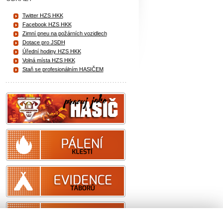
Twitter HZS HKK
Facebook HZS HKK
Zimní pneu na požárních vozidlech
Dotace pro JSDH
Úřední hodiny HZS HKK
Volná místa HZS HKK
Staň se profesionálním HASIČEM