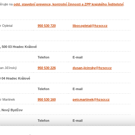
ěrujte na
odd. stavební prevence, kontrolní činnosti a ZPP krajského ředitelství
.
or Opletal
950 530 720
libor.opletal@hzscr.cz
, 500 03 Hradec Králové
Telefon
E-mail
šan Jičínský
950 530 226
dusan.jicinsky@hzscr.cz
0 04 Hradec Králové
Telefon
E-mail
tr Martinek
950 530 160
petr.martinek@hzscr.cz
01 Nový Bydžov
Telefon
E-mail
avid Melichar
950 530 183
david.melichar2@hzscr.cz