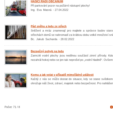
HASIČI RADÍ OBČANŮM
Při parkování pozor na požární nástupní plochy!
Ing. Eva Masná - 27.04.2022
Pád sněhu a ledu ze střech
Sněžení a mráz znamenají pro majitele a správce budov staro
střechách domů se nahromadí za krátkou dobu velké množství sně
Bc. Jakub Sucharda - 28.02.2022
Bezpečný pohyb na ledu
Zamrzlé vodní plochy jsou nedílnou součástí zimní přírody. Kd
nezahrál hokej nebo se jen tak neprošel po „vodní hladině“. Ovše
Komu a jak volat v případě mimořádné události
Každý z nás se může dostat do situace, kdy se stane svědkem
ohrožuje náš život, zdraví, majetek nebo bezpečnost. Pro nahlášení 
Počet: 71 / 8