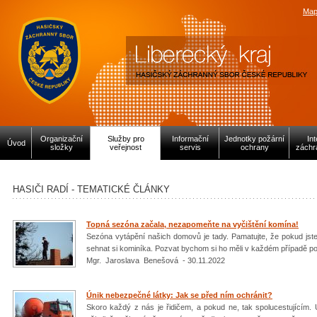
Map
Organizační
Služby pro
Informační
Jednotky požární
In
Úvod
složky
veřejnost
servis
ochrany
záchr
HASIČI RADÍ - TEMATICKÉ ČLÁNKY
Topná sezóna začala, nezapomeňte na vyčištění komína!
Sezóna vytápění našich domovů je tady. Pamatujte, že pokud jste s
sehnat si kominíka. Pozvat bychom si ho měli v každém případě p
Mgr. Jaroslava Benešová - 30.11.2022
Únik nebezpečné látky: Jak se před ním ochránit?
Skoro každý z nás je řidičem, a pokud ne, tak spolucestujícím.