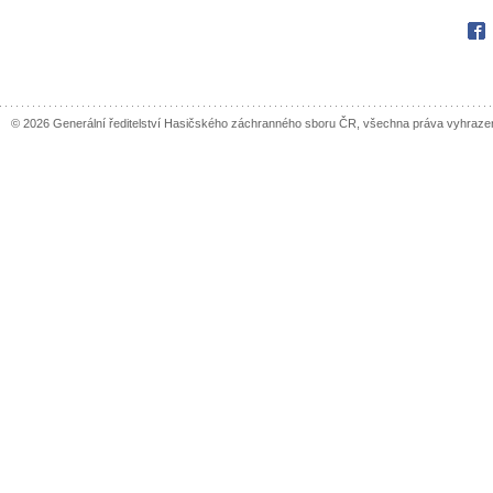
Fac
© 2026 Generální ředitelství Hasičského záchranného sboru ČR, všechna práva vyhraze