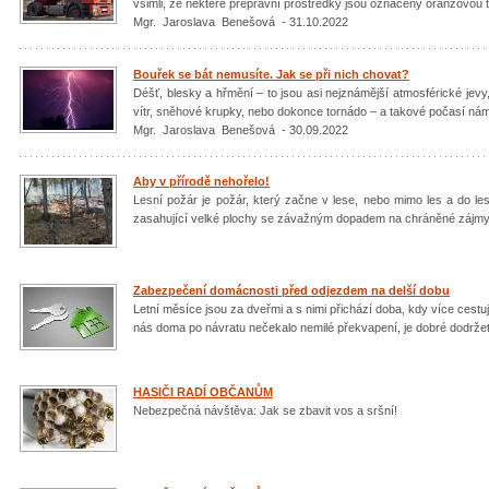
všimli, že některé přepravní prostředky jsou označeny oranžovou ta
Mgr. Jaroslava Benešová - 31.10.2022
Bouřek se bát nemusíte. Jak se při nich chovat?
Déšť, blesky a hřmění – to jsou asi nejznámější atmosférické jevy
vítr, sněhové krupky, nebo dokonce tornádo – a takové počasí ná
Mgr. Jaroslava Benešová - 30.09.2022
Aby v přírodě nehořelo!
Lesní požár je požár, který začne v lese, nebo mimo les a do le
zasahující velké plochy se závažným dopadem na chráněné zájmy, t
Zabezpečení domácnosti před odjezdem na delší dobu
Letní měsíce jsou za dveřmi a s nimi přichází doba, kdy více ce
nás doma po návratu nečekalo nemilé překvapení, je dobré dodržet
HASIČI RADÍ OBČANŮM
Nebezpečná návštěva: Jak se zbavit vos a sršní!