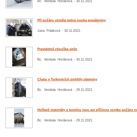
Bc. Vendula Horáková - 30.11.2021
Při požáru utrpěla jedna osoba popáleniny
Jana Poláková - 30.11.2021
Pravidelná zkouška sirén
Bc. Vendula Horáková - 30.11.2021
Chatu v Turkovicích pohltily plameny
Bc. Vendula Horáková - 29.11.2021
Hořlavé materiály u komínu jsou asi příčinou vzniku požáru 
Bc. Vendula Horáková - 29.11.2021