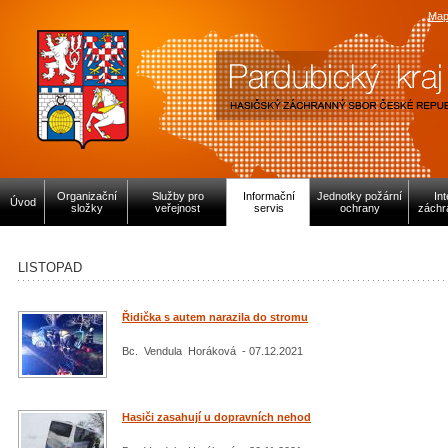
Map
Organizační
Služby pro
Informační
Jednotky požární
In
Úvod
složky
veřejnost
servis
ochrany
záchr
LISTOPAD
Řidička s autem narazila do stromu
Bc. Vendula Horáková - 07.12.2021
Hasiči zasahují u dopravních nehod