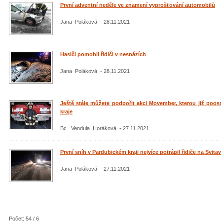
První adventní neděle ve znamení vyprošťování automobilů
Jana Poláková - 28.11.2021
Hasiči pomohli řidiči v nesnázích
Jana Poláková - 28.11.2021
Ještě stále můžete podpořit akci Movember, kterou již poos
kraje
Bc. Vendula Horáková - 27.11.2021
První sníh v Pardubickém kraji nejvíce potrápil řidiče na Svit
Jana Poláková - 27.11.2021
Počet: 54 / 6