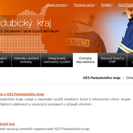
Mapa serveru
Textová verze
English
Rozšířené
mační
Jednotky požární
Integrovaný
Ochrana
Krizové řízení a
vis
ochrany
záchranný systém
obyvatelstva
CNP
HZS Pardubického kraje
/
Ochr
st u HZS Pardubického kraje
ubického kraje usiluje o maximální využití vhodných forem k informování všech skupin
ádných událostech a správných postupech v případě ohrožení ...
bický kraj
dně navazují semináře organizované HZS Pardubického kraje.