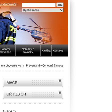
 vyhledávání
Požární
Nabídky a
Kariéra
Kontakty
prevence
zakázky
ana obyvatelstva
/
Preventivně výchovná činnost
MVČR
internetové stránky Hasiči ČR
ODKAZY