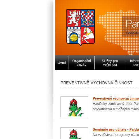
Organizační
Služby pro
Infor
Úvod
složky
veřejnost
ser
PREVENTIVNĚ VÝCHOVNÁ ČINNOST
Preventivně výchovná činno
Hasičský záchranný sbor Pard
obyvatelstva o možných mimoř
Semináře pro učitele - Pardu
Na vzdělávací programy násle