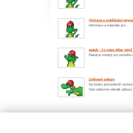
Výchova a vzdělávání obyva
Informace a materiály pro ...
plakát - Co mám dělat, když .
Plakát je vhodný pro umístění 
Zajímavé odkazy
Na úseku preventivně výchovné
Vám nabízíme několik odkazů n
Počet: 5 / 1