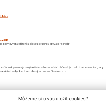
telstva
....pdf
do pobytových zařízení s cílovou skupinou obyvatel "senioři".
 činnosti provozuje svoji aktivitu velké množství občanských sdružení a asociací, tady
a aktivní weby, které se zabívají ochranou člověka za m...
|
1
|
Můžeme si u vás uložit cookies?