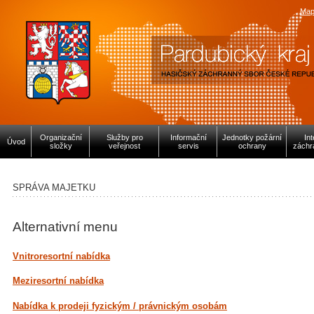
Map
Organizační
Služby pro
Informační
Jednotky požární
In
Úvod
složky
veřejnost
servis
ochrany
záchr
SPRÁVA MAJETKU
Alternativní menu
Vnitroresortní nabídka
Meziresortní nabídka
Nabídka k prodeji fyzickým / právnickým osobám