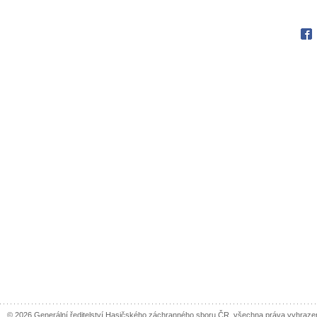
Fac
© 2026 Generální ředitelství Hasičského záchranného sboru ČR, všechna práva vyhraze