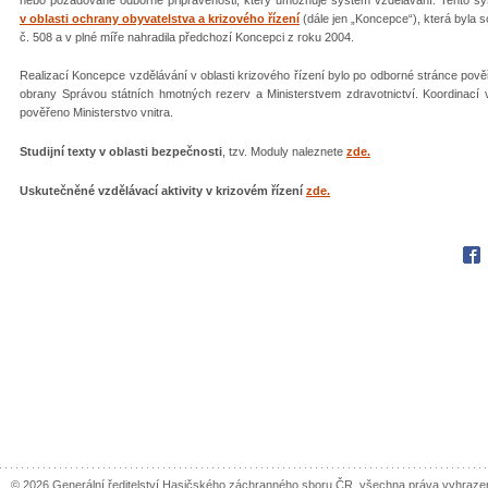
v oblasti ochrany obyvatelstva a krizového řízení
(dále jen „Koncepce“), která byla
č. 508 a v plné míře nahradila předchozí Koncepci z roku 2004.
Realizací Koncepce vzdělávání v oblasti krizového řízení bylo po odborné stránce pověř
obrany Správou státních hmotných rezerv a Ministerstvem zdravotnictví. Koordinací v
pověřeno Ministerstvo vnitra.
Studijní texty v oblasti bezpečnosti
, tzv. Moduly naleznete
zde.
Uskutečněné vzdělávací aktivity v krizovém řízení
zde.
Fac
© 2026 Generální ředitelství Hasičského záchranného sboru ČR, všechna práva vyhraze