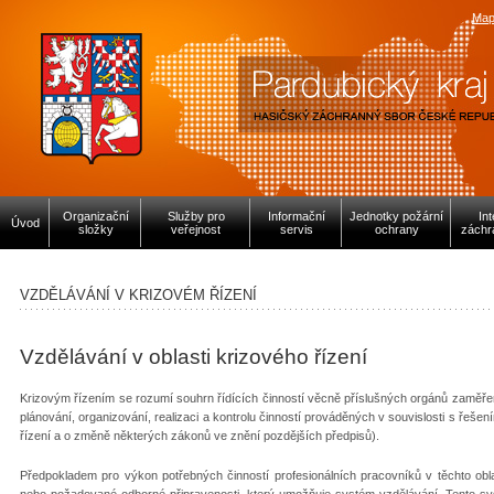
Map
Organizační
Služby pro
Informační
Jednotky požární
In
Úvod
složky
veřejnost
servis
ochrany
záchr
VZDĚLÁVÁNÍ V KRIZOVÉM ŘÍZENÍ
Vzdělávání v oblasti krizového řízení
Krizovým řízením se rozumí souhrn řídících činností věcně příslušných orgánů zaměře
plánování, organizování, realizaci a kontrolu činností prováděných v souvislosti s řeše
řízení a o změně některých zákonů ve znění pozdějších předpisů).
Předpokladem pro výkon potřebných činností profesionálních pracovníků v těchto obla
nebo požadované odborné připravenosti, který umožňuje systém vzdělávání. Tento s