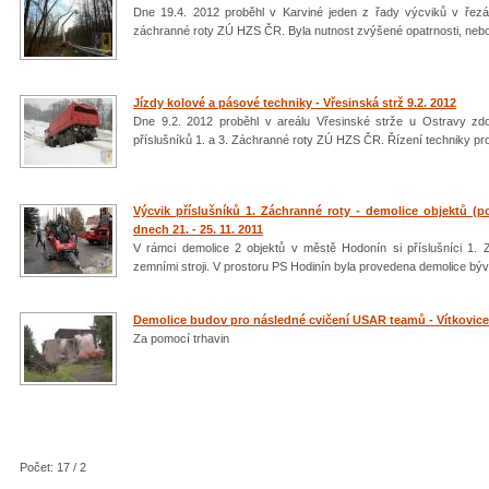
Dne 19.4. 2012 proběhl v Karviné jeden z řady výcviků v řezán
záchranné roty ZÚ HZS ČR. Byla nutnost zvýšené opatrnosti, neb
Jízdy kolové a pásové techniky - Vřesinská strž 9.2. 2012
Dne 9.2. 2012 proběhl v areálu Vřesinské strže u Ostravy zdo
příslušníků 1. a 3. Záchranné roty ZÚ HZS ČR. Řízení techniky pr
Výcvik příslušníků 1. Záchranné roty - demolice objektů (
dnech 21. - 25. 11. 2011
V rámci demolice 2 objektů v městě Hodonín si příslušníci 1.
zemními stroji. V prostoru PS Hodinín byla provedena demolice býv
Demolice budov pro následné cvičení USAR teamů - Vítkovice 
Za pomocí trhavin
Počet: 17 / 2