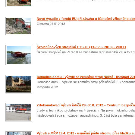
Nové rypadlo z fondů EU při zásahu u částečně zříceného d
Ostrava 27.5. 2013
Školení nových strojníků PTS-10 (13.-17.5. 2013) - VIDEO
Školení strojníků na PTS-10 se zúčastnilo 8 příslušníků ZÚ a to z 1
Demolice domu - výcvik se zemními stroji Nekoř - listopad 20
Demolice domu - výcvik se zemními stroji příslušníků 1. Záchrann
listopadu 2012
Zdokonalovací výcvik řidičů 29.-30.8. 2012 – Centrum bezpečn
Jízdy s technikou probíhaly na 4 úsecích. Na prvním okruhu byla
následovala jízda s možností aquapliningu. 3. část byla zaměřena na
Výcvik s MŘP 19.4. 2012 - usměrní pádu stromu přes kladku a