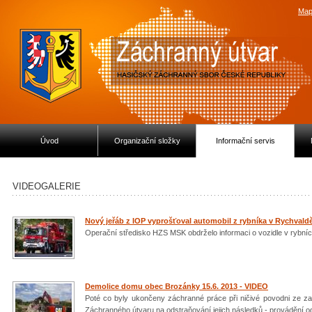
Map
Úvod
Organizační složky
Informační servis
VIDEOGALERIE
Nový jeřáb z IOP vyprošťoval automobil z rybníka v Rychvaldě
Operační středisko HZS MSK obdrželo informaci o vozidle v rybníce
Demolice domu obec Brozánky 15.6. 2013 - VIDEO
Poté co byly ukončeny záchranné práce při ničivé povodni ze z
Záchranného útvaru na odstraňování jejich následků - provádění od